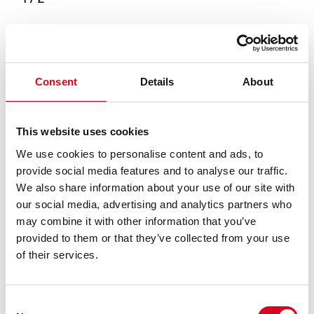
1
/
2
INFO ÚTIL
Del 5 d’octubre a l’1 de desembre del 2024
Curadoria emergent
Consent
Details
About
Per a tots els públics
INAUGURACIÓ
This website uses cookies
Ds. 5 d’octubre a les 18 h
We use cookies to personalise content and ads, to
provide social media features and to analyse our traffic.
Horaris d’obertura al públic:
We also share information about your use of our site with
– dimarts, de 16 a 20h
our social media, advertising and analytics partners who
– de dimecres a dissabte, d’11 a 20h
may combine it with other information that you’ve
– diumenge, d’11 a 18h
provided to them or that they’ve collected from your use
Ubicació:
Espai Ç
of their services.
ENTRADA LLIURE
Consent