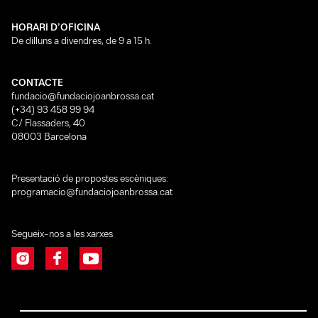
HORARI D’OFICINA
De dilluns a divendres, de 9 a 15 h.
CONTACTE
fundacio@fundaciojoanbrossa.cat
(+34) 93 458 99 94
C/ Flassaders, 40
08003 Barcelona
Presentació de propostes escèniques:
programacio@fundaciojoanbrossa.cat
Segueix-nos a les xarxes