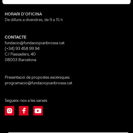
HORARI D’OFICINA
De dilluns a divendres, de 9 a 15 h.
CONTACTE
fundacio@fundaciojoanbrossa.cat
(+34) 93 458 99 94
C/ Flassaders, 40
08003 Barcelona
Presentació de propostes escèniques:
programacio@fundaciojoanbrossa.cat
Segueix-nos a les xarxes