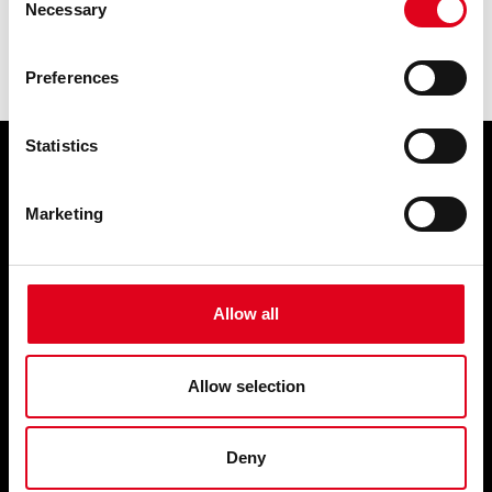
Necessary
LLEGEIX
Selection
Preferences
Statistics
HORARIS I CONTACTE
Marketing
HORARI DEL CENTRE
Dilluns tancat
Dimarts, de 16 a 20 h
De dimecres a dissabte, d’11 a 21:30 h
Allow all
Diumenge, d’11 a 18 h
Tancat del 23 de juliol al 8 de setembre
Consulta els horaris especials
Allow selection
HORARI DEL BAR
De dimecres a divendres de 17 a 22 h.
Deny
Dissabte: d’11 a 22 h.
Diumenge: d’11 a 18 h.