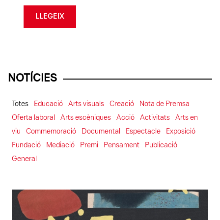
LLEGEIX
NOTÍCIES
Totes
Educació
Arts visuals
Creació
Nota de Premsa
Oferta laboral
Arts escèniques
Acció
Activitats
Arts en
viu
Commemoració
Documental
Espectacle
Exposició
Fundació
Mediació
Premi
Pensament
Publicació
General