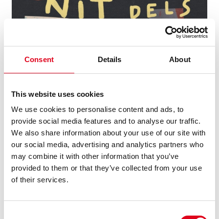
Consent
Details
About
This website uses cookies
07.05.2024
ARTS VISUALS
We use cookies to personalise content and ads, to
provide social media features and to analyse our traffic.
LA NIT DELS MUSEUS 2024 A LA
We also share information about your use of our site with
BROSSA
our social media, advertising and analytics partners who
may combine it with other information that you’ve
El pròxim dissabte 18 de maig, el Centre de les Arts Lliures
se suma a una nova edició de La Nit dels Museus i, de 19 h
provided to them or that they’ve collected from your use
a 00 h, podràs gaudir de tots els espais i de les propostes
of their services.
expositives que es poden veure actualment a l’edifici de La
S ......
Consent