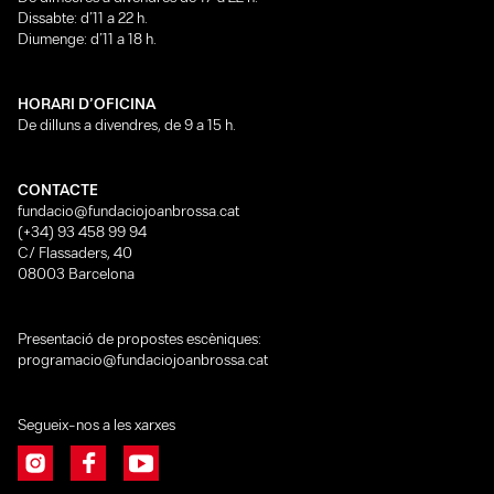
Dissabte: d’11 a 22 h.
Diumenge: d’11 a 18 h.
HORARI D’OFICINA
De dilluns a divendres, de 9 a 15 h.
CONTACTE
fundacio@fundaciojoanbrossa.cat
(+34) 93 458 99 94
C/ Flassaders, 40
08003 Barcelona
Presentació de propostes escèniques:
programacio@fundaciojoanbrossa.cat
Segueix-nos a les xarxes