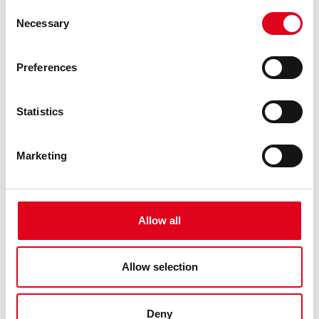
Consent
Necessary
Selection
Preferences
Statistics
Marketing
26.04.2026
GENERAL
Allow all
RESOLUCIÓ DE POSTBROSSA 26-27
El jurat, compost per Claudia Elies, Marc Navarro, Elena
Allow selection
Fraj, Miguel Ángel Ramos i la direcció artística del Centre
de les Arts Lliures de la Fundació Joan Brossa (Georgina
Oliva i Maria Canelles), reunit el dimarts 14 d’abril del 2026,
Deny