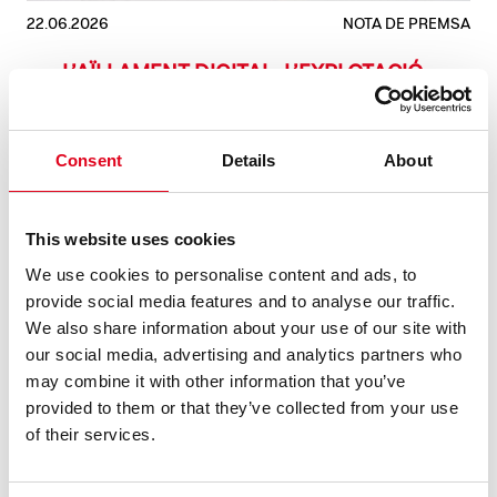
22.06.2026
NOTA DE PREMSA
L’AÏLLAMENT DIGITAL, L’EXPLOTACIÓ
DELS RECURSOS NATURALS I LA FI DE LA
CLASSE MITJANA, TEMES
PROTAGONISTES DE LES PROPOSTES
Consent
Details
About
DEL GREC 2026 A LA BROSSA
El 7 i 8 de juliol la companyia neerlandesa Studio Julian
This website uses cookies
Hetze i la directora Ntando Cele presenten SPAfrica, una
crítica a l’explotació de l’aigua a l’Àfrica. Qui hi ha del
We use cookies to personalise content and ads, to
col·lectiu AMAGA, que es podrà veure del 13 al 22 de juliol,
provide social media features and to analyse our traffic.
co ......
We also share information about your use of our site with
our social media, advertising and analytics partners who
LLEGEIX
may combine it with other information that you’ve
provided to them or that they’ve collected from your use
of their services.