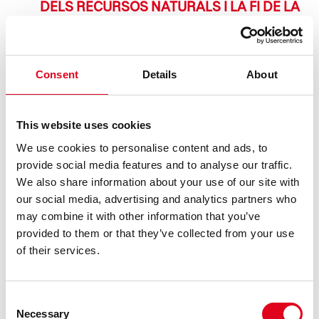
DELS RECURSOS NATURALS I LA FI DE LA
CLASSE MITJANA, TEMES
PROTAGONISTES DE LES PROPOSTES
DEL GREC 2026 A LA BROSSA
Consent
Details
About
El 7 i 8 de juliol la companyia neerlandesa Studio Julian
Hetze i la directora Ntando Cele presenten SPAfrica, una
crítica a l’explotació de l’aigua a l’Àfrica. Qui hi ha del
This website uses cookies
col·lectiu AMAGA, que es podrà veure del 13 al 22 de juliol,
co ......
We use cookies to personalise content and ads, to
provide social media features and to analyse our traffic.
LLEGEIX
We also share information about your use of our site with
our social media, advertising and analytics partners who
may combine it with other information that you’ve
provided to them or that they’ve collected from your use
of their services.
Consent
Necessary
Selection