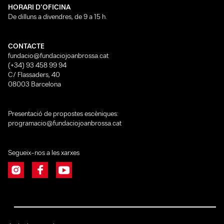
HORARI D’OFICINA
De dilluns a divendres, de 9 a 15 h.
CONTACTE
fundacio@fundaciojoanbrossa.cat
(+34) 93 458 99 94
C/ Flassaders, 40
08003 Barcelona
Presentació de propostes escèniques:
programacio@fundaciojoanbrossa.cat
Segueix-nos a les xarxes