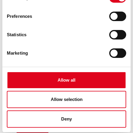
Preferences
Statistics
Marketing
26.04.2026
GENERAL
RESOLUCIÓ DE POSTBROSSA 26-27
Allow all
El jurat, compost per Claudia Elies, Marc Navarro, Elena
Fraj, Miguel Ángel Ramos i la direcció artística del Centre
de les Arts Lliures de la Fundació Joan Brossa (Georgina
Allow selection
Oliva i Maria Canelles), reunit el dimarts 14 d’abril del 2026,
ha rev ......
Deny
LLEGEIX