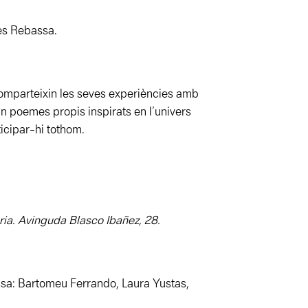
les Rebassa.
omparteixin les seves experiències amb
xin poemes propis inspirats en l’univers
ticipar-hi tothom.
òria. Avinguda Blasco Ibañez, 28.
ssa: Bartomeu Ferrando, Laura Yustas,