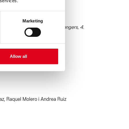
 services.
Marketing
pus de Tarongers. Avinguda Tarongers, 4.
ual’
Allow all
Díaz, Raquel Molero i Andrea Ruiz