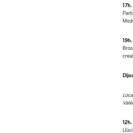
17h.
Part
Mode
19h.
Bros
crea
Dijo
Loca
Valè
12h.
Llúci