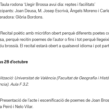
Taula rodona ‘Llegir Brossa avui dia: reptes i facilitats’
icipants: Joan Deusa, M. Josep Escrivà, Àngels Moreno i Car
radora: Glòria Bordons.
Recital poètic amb micròfon obert perquè diferents poetes c
sa, perquè recitin poemes de l’autor o fins i tot perquè llegei
tiu brossià. El recital estarà obert a qualsevol idioma i pot par
us 28 d’octubre
lització: Universitat de València (Facultat de Geografia i Hist
ncia). Aula F 3.2.
Presentació de l’acte i escenificació de poemes de Joan Bro
a Peiró i Nelo Vilar.