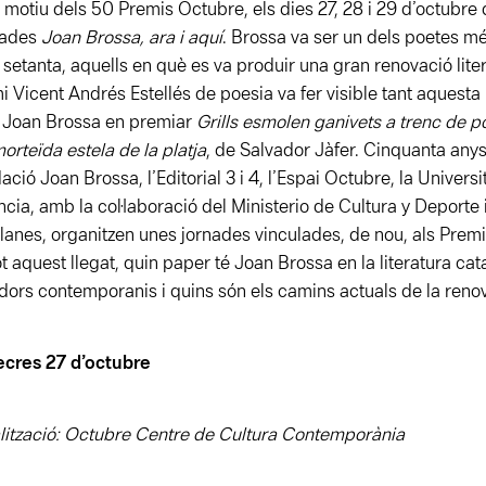
motiu dels 50 Premis Octubre, els dies 27, 28 i 29 d’octubre 
nades
Joan Brossa, ara i aquí
. Brossa va ser un dels poetes més
 setanta, aquells en què es va produir una gran renovació liter
i Vicent Andrés Estellés de poesia va fer visible tant aquesta
r Joan Brossa en premiar
Grills esmolen ganivets a trenc de p
morteïda estela de la platja
, de Salvador Jàfer. Cinquanta anys
ació Joan Brossa, l’Editorial 3 i 4, l’Espai Octubre, la Universi
ncia, amb la col·laboració del Ministerio de Cultura y Deporte i 
lanes, organitzen unes jornades vinculades, de nou, als Prem
ot aquest llegat, quin paper té Joan Brossa en la literatura ca
dors contemporanis i quins són els camins actuals de la renov
cres 27 d’octubre
lització: Octubre Centre de Cultura Contemporània