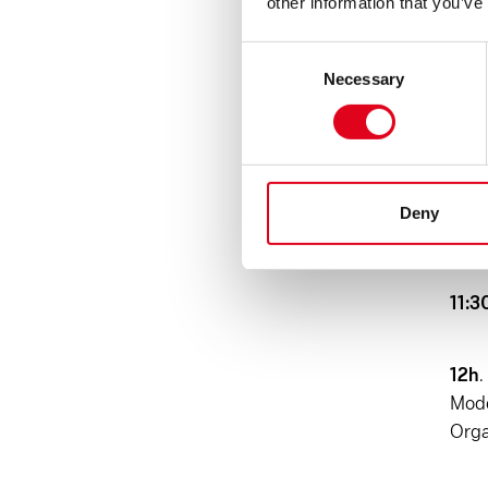
other information that you’ve
Dive
Consent
Necessary
Selection
Loca
Valè
10:
Deny
Pone
11:3
12h
.
Mode
Orga