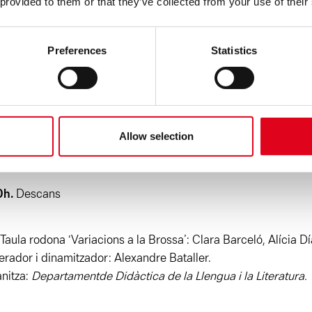
 provided to them or that they’ve collected from your use of their
ndres 29 d’octubre
Preferences
Statistics
lització: Universitat de València (Facultat de Magisteri. Cam
ncia). Aula PB 04.
30h
. Conferència ‘Joan Brossa en el món artístic i educatiu act
Allow selection
nt: Ricard Huerta.
0h.
Descans
 Taula rodona ‘Variacions a la Brossa’: Clara Barceló, Alícia 
rador i dinamitzador: Alexandre Bataller.
nitza:
Departament
de Didàctica de la Llengua i la Literatura.