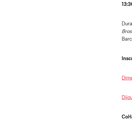
13:3
Dura
Bros
Barc
Insc
Dime
Dijo
Col·