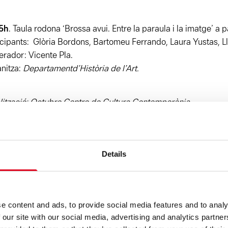
5h
. Taula rodona ‘Brossa avui. Entre la paraula i la imatge’ a p
icipants: Glòria Bordons, Bartomeu Ferrando, Laura Yustas, Llú
rador: Vicente Pla.
nitza:
Departament
d’Història de l’Art.
lització: Octubre Centre de Cultura Contemporània
.
Taula rodona ‘El teatre de Brossa: història o actualitat?’
icipants: Pau Miró, Manuel Molins, Rodolf Sirera i Núria Vizcar
Details
rador: Jordi Marrugat.
.
La culpa no és de Brossa, és de Freud
, espectacle escènic a
e content and ads, to provide social media features and to analy
ció i direcció: Ester Roma.
 our site with our social media, advertising and analytics partn