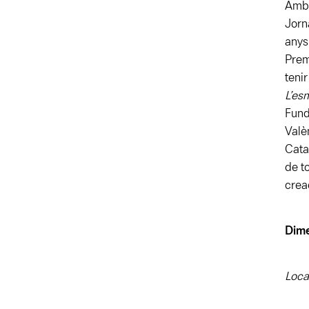
Amb 
Jor
anys
Prem
teni
L’es
Fund
Valè
Cata
de t
crea
Dime
Loca