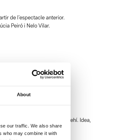
artir de l’espectacle anterior.
cia Peiró i Nelo Vilar.
ro.
About
mb Bàrbara Roig i Ramon Bonvehí. Idea,
se our traffic. We also share
ers who may combine it with