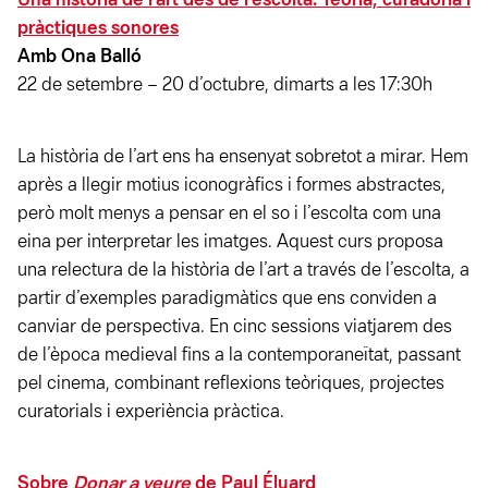
Una història de l’art des de l’escolta. Teoria, curadoria i
pràctiques sonores
Amb Ona Balló
22 de setembre – 20 d’octubre, dimarts a les 17:30h
La història de l’art ens ha ensenyat sobretot a mirar. Hem
après a llegir motius iconogràfics i formes abstractes,
però molt menys a pensar en el so i l’escolta com una
eina per interpretar les imatges. Aquest curs proposa
una relectura de la història de l’art a través de l’escolta, a
partir d’exemples paradigmàtics que ens conviden a
canviar de perspectiva. En cinc sessions viatjarem des
de l’època medieval fins a la contemporaneïtat, passant
pel cinema, combinant reflexions teòriques, projectes
curatorials i experiència pràctica.
Sobre
Donar a veure
de Paul Éluard