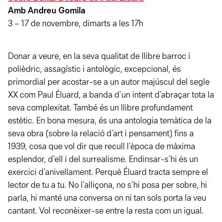
Amb Andreu Gomila
3 – 17 de novembre, dimarts a les 17h
Donar a veure
, en la seva qualitat de llibre barroc i
polièdric, assagístic i antològic, excepcional, és
primordial per acostar-se a un autor majúscul del segle
XX com Paul Éluard, a banda d’un intent d’abraçar tota la
seva complexitat. També és un llibre profundament
estètic. En bona mesura, és una antologia temàtica de la
seva obra (sobre la relació d’art i pensament) fins a
1939, cosa que vol dir que recull l’època de màxima
esplendor, d’ell i del surrealisme. Endinsar-s’hi és un
exercici d’anivellament. Perquè Éluard tracta sempre el
lector de tu a tu. No l’alliçona, no s’hi posa per sobre, hi
parla, hi manté una conversa on ni tan sols porta la veu
cantant. Vol reconèixer-se entre la resta com un igual.