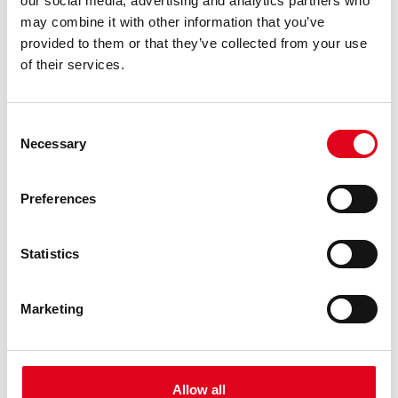
our social media, advertising and analytics partners who
may combine it with other information that you’ve
provided to them or that they’ve collected from your use
of their services.
1
/
3
Consent
Necessary
Selection
DATA D'INICI
22/09/2026
Preferences
DATA DE FI
03/11/2026
Statistics
INFO ÚTIL
Marketing
Ona Balló
Una història de l’art des de l’escolta. Teoria, curadoria i pràctiques
sonores
Allow all
22 de setembre – 20 d’octubre, dimarts a les 17:30h