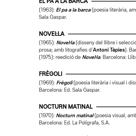
EL PA A LA BARCA
(1963):
El pa a la barca
(poesia literària, am
Sala Gaspar.
NOVEL·LA
(1965):
Novel·la
(disseny del llibre i selecc
prosa; amb litografies d’
Antoni Tàpies
). Ba
(1975): reedició de
Novel·la
.
Barcelona: Llib
FRÈGOLI
(1969):
Frègoli
(poesia literària i visual i di
Barcelona: Ed. Sala Gaspar.
NOCTURN MATINAL
(1970):
Nocturn matinal
(poesia visual, amb
Barcelona: Ed. La Polígrafa, S.A.