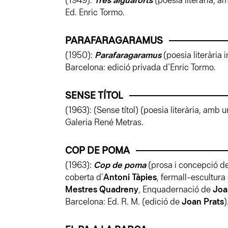
(1949):
Tres aiguaforts
(poesia literària, a
Ed. Enric Tormo.
PARAFARAGARAMUS
(1950):
Parafaragaramus
(poesia literària 
Barcelona: edició privada d’Enric Tormo.
SENSE TÍTOL
(1963): (Sense títol) (poesia literària, amb 
Galeria René Metras.
COP DE POMA
(1963):
Cop de poma
(prosa i concepció de
coberta d’
Antoni Tàpies
, fermall-escultura
Mestres Quadreny
, Enquadernació de
Joa
Barcelona: Ed. R. M. (edició de
Joan Prats
)