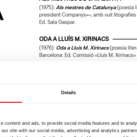
A
(1975):
Als mestres de Catalunya
(poesia l
president Companys» ̶ , amb vuit litografies 
Ed. Sala Gaspar.
ODA A LLUÍS M. XIRINACS
(1976):
Oda a Lluís M. Xirinacs
(poesia liter
Barcelona: Ed. Comissió «Lluís M. Xirinacs»
TRES JOANS
(1978):
Tres Joans
(poesia literària i vis
de
Joan Miró
). Barcelona: Ed. La Polígrafa,
Details
U NO ÉS NINGÚ
(1979):
U no és ningú
(proses escrites el 1
d’
Antoni Tàpies
). Barcelona: Ed. La Polígraf
e content and ads, to provide social media features and to analy
 our site with our social media, advertising and analytics partn