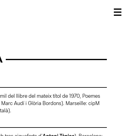
A
ímil del llibre del mateix títol de 1970, Poemes
e Marc Audí i Glòria Bordons). Marseille: cipM
talà).