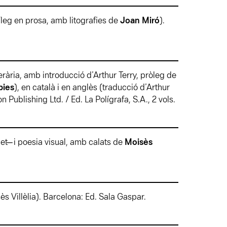
píleg en prosa, amb litografies de
Joan Miró
).
terària, amb introducció d’Arthur Terry, pròleg de
pies
), en català i en anglès (traducció d’Arthur
Publishing Ltd. / Ed. La Polígrafa, S.A., 2 vols.
net ̶ i poesia visual, amb calats de
Moisès
s Villèlia). Barcelona: Ed. Sala Gaspar.