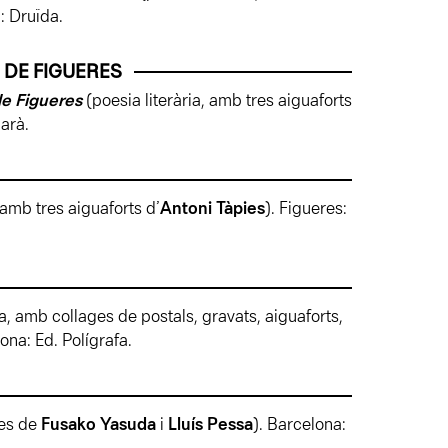
: Druïda.
 DE FIGUERES
de Figueres
(poesia literària, amb tres aiguaforts
barà.
, amb tres aiguaforts d’
Antoni Tàpies
). Figueres:
ia, amb collages
de postals, gravats, aiguaforts,
lona: Ed. Polígrafa.
ies de
Fusako Yasuda
i
Lluís Pessa
). Barcelona: