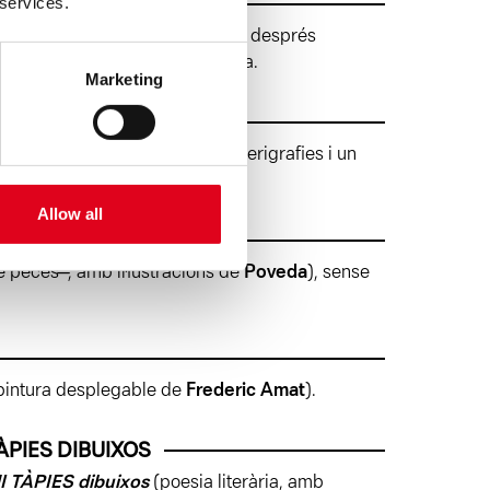
 services.
et de pàgines en blanc mullades i després
Amat
). Barcelona: Taller Vallirana.
Marketing
eny del llibre, amb litografies, serigrafies i un
ia d’Art 3 i 5.
Allow all
 peces ̶ , amb il·lustracions de
Poveda
), sense
 pintura desplegable de
Frederic Amat
).
PIES DIBUIXOS
TÀPIES dibuixos
(poesia literària, amb