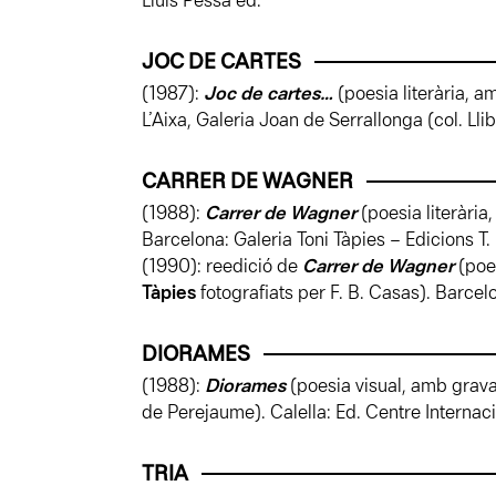
Lluís Pessa ed.
JOC DE CARTES
(1987):
Joc de cartes…
(poesia literària, 
L’Aixa, Galeria Joan de Serrallonga (col. Lli
CARRER DE WAGNER
(1988):
Carrer de Wagner
(poesia literària
Barcelona: Galeria Toni Tàpies – Edicions T.
(1990): reedició de
Carrer de Wagner
(poe
Tàpies
fotografiats per F. B. Casas). Barcel
DIORAMES
(1988):
Diorames
(poesia visual, amb grava
de Perejaume). Calella: Ed. Centre Internac
TRIA