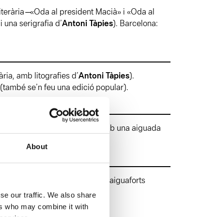
iterària ̶ «Oda al president Macià» i «Oda al
i una serigrafia d’
Antoni Tàpies
). Barcelona:
ària, amb litografies d’
Antoni Tàpies
).
 (també se’n feu una edició popular).
ual en homenatge a Joan Prats, amb una aiguada
 S.A.
About
950; amb dues litografies i cinc aiguaforts
a, S.A.
se our traffic. We also share
ers who may combine it with