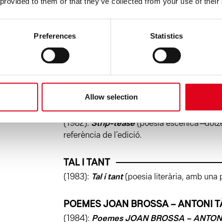
 provided to them or that they’ve collected from your use of their
LLIBRE DE LA PLUJA
(1979):
Llibre de la pluja
(llibre singular f
eixugades, en col·laboració amb
Frederic 
Preferences
Statistics
EL CAMÍ DE L’OCA
(1981):
El camí de l’oca
(poesia visual i diss
aiguafort de
José Niebla
). Girona: Ed. Galer
Allow selection
STRIP-TEASE
(1982):
Strip-tease
(poesia escènica ̶ dotze
referència de l’edició.
TAL I TANT
(1983):
Tal i tant
(poesia literària, amb una
POEMES JOAN BROSSA – ANTONI TÀ
(1984):
Poemes JOAN BROSSA – ANTONI 