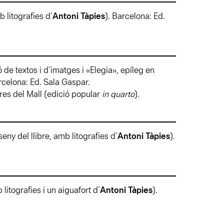
b litografies d’
Antoni Tàpies
). Barcelona: Ed.
ió de textos i d’imatges i «Elegia», epíleg en
rcelona: Ed. Sala Gaspar.
res del Mall (edició popular
in quarto
).
sseny del llibre, amb litografies d’
Antoni Tàpies
).
 litografies i un aiguafort d’
Antoni Tàpies
).