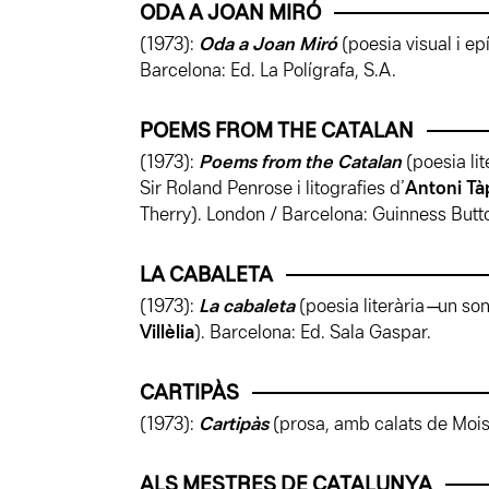
ODA A JOAN MIRÓ
(1973):
Oda a Joan Miró
(poesia visual i e
Barcelona: Ed. La Polígrafa, S.A.
POEMS FROM THE CATALAN
(1973):
Poems from the Catalan
(poesia li
Sir Roland Penrose i litografies d’
Antoni Tà
Therry). London / Barcelona: Guinness Button 
LA CABALETA
(1973):
La cabaleta
(poesia literària ̶ un so
Villèlia
). Barcelona: Ed. Sala Gaspar.
CARTIPÀS
(1973):
Cartipàs
(prosa, amb calats de Moisè
ALS MESTRES DE CATALUNYA