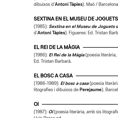
dibuixos d’
Antoni Tàpies
). Maó / Barcelona
SEXTINA EN EL MUSEU DE JOGUETS
(1985):
Sextina en el Museu de Joguets 
d’
Antoni Tàpies
). Figueres: Ed. Tristan Bar
EL REI DE LA MÀGIA
(1986):
El Rei de la Màgia
(poesia literària
Ed. Tristan Barbarà.
EL BOSC A CASA
(1986-1989):
El bosc a casa
(poesia literàr
litografies i dibuixos de
Perejaume
). Barce
OI
(1987):
Oi
(poesia literària, amb sis litograf