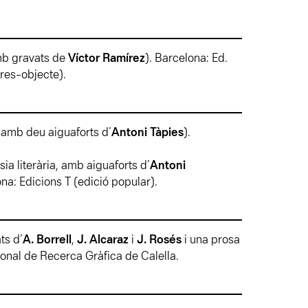
amb gravats de
Víctor Ramírez
). Barcelona: Ed.
bres-objecte).
, amb deu aiguaforts d’
Antoni Tàpies
).
sia literària, amb aiguaforts d’
Antoni
ona: Edicions T (edició popular).
ts d’
A. Borrell
,
J. Alcaraz
i
J. Rosés
i una prosa
ional de Recerca Gràfica de Calella.