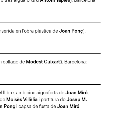
mb tres aiguaforts d’
Antoni Tàpies
), Barcelona:
inserida en l’obra plàstica de
Joan Ponç
).
un collage de
Modest Cuixart)
.
Barcelona:
l llibre; amb cinc aiguaforts de
Joan Miró
,
 de
Moisès Villèlia
i partitura de
Josep M.
n Ponç
i capsa de fusta de
Joan Miró
.
.