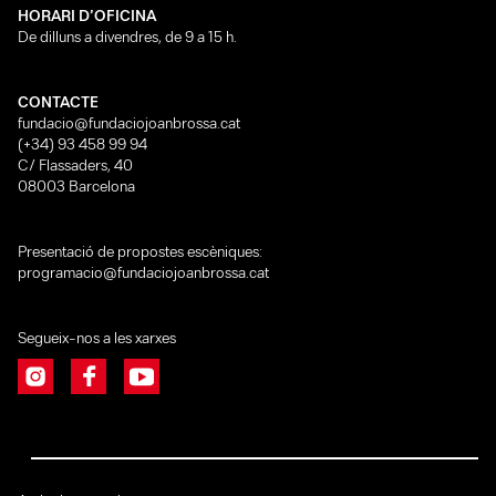
HORARI D’OFICINA
De dilluns a divendres, de 9 a 15 h.
CONTACTE
fundacio@fundaciojoanbrossa.cat
(+34) 93 458 99 94
C/ Flassaders, 40
08003 Barcelona
Presentació de propostes escèniques:
programacio@fundaciojoanbrossa.cat
Segueix-nos a les xarxes