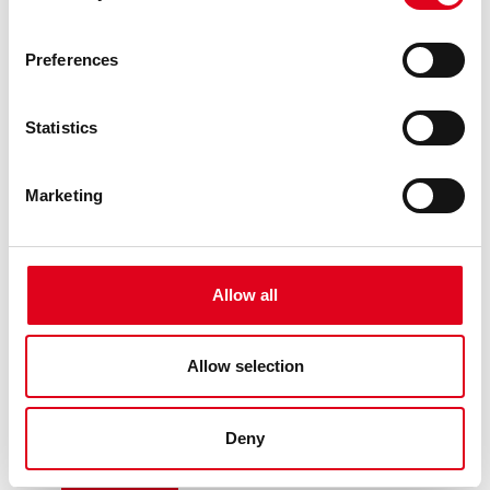
Preferences
Statistics
Marketing
26.04.2026
GENERAL
RESOLUCIÓ DE POSTBROSSA 26-27
Allow all
El jurat, compost per Claudia Elies, Marc Navarro, Elena
Fraj, Miguel Ángel Ramos i la direcció artística del Centre
de les Arts Lliures de la Fundació Joan Brossa (Georgina
Allow selection
Oliva i Maria Canelles), reunit el dimarts 14 d’abril del 2026,
ha rev ......
Deny
LLEGEIX