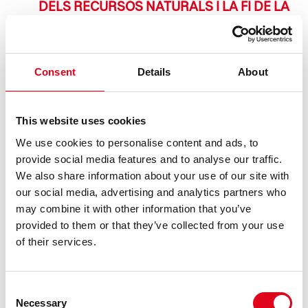
DELS RECURSOS NATURALS I LA FI DE LA
CLASSE MITJANA, TEMES
PROTAGONISTES DE LES PROPOSTES
DEL GREC 2026 A LA BROSSA
Consent
Details
About
El 7 i 8 de juliol la companyia neerlandesa Studio Julian
Hetze i la directora Ntando Cele presenten SPAfrica, una
crítica a l’explotació de l’aigua a l’Àfrica. Qui hi ha del
This website uses cookies
col·lectiu AMAGA, que es podrà veure del 13 al 22 de juliol,
co ......
We use cookies to personalise content and ads, to
provide social media features and to analyse our traffic.
LLEGEIX
We also share information about your use of our site with
our social media, advertising and analytics partners who
may combine it with other information that you’ve
provided to them or that they’ve collected from your use
of their services.
Consent
Necessary
Selection