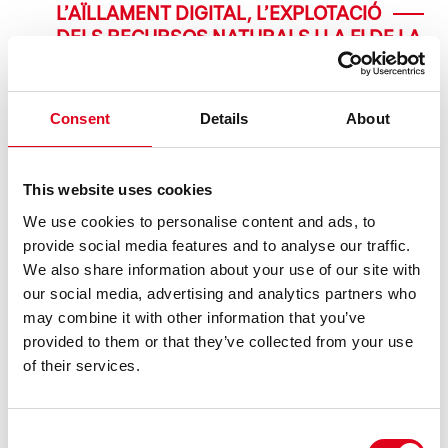
L’AÏLLAMENT DIGITAL, L’EXPLOTACIÓ
DELS RECURSOS NATURALS I LA FI DE LA
CLASSE MITJANA, TEMES
PROTAGONISTES DE LES PROPOSTES
DEL GREC 2026 A LA BROSSA
Consent
Details
About
El 7 i 8 de juliol la companyia neerlandesa Studio Julian
Hetze i la directora Ntando Cele presenten SPAfrica, una
crítica a l’explotació de l’aigua a l’Àfrica. Qui hi ha del
This website uses cookies
col·lectiu AMAGA, que es podrà veure del 13 al 22 de juliol,
We use cookies to personalise content and ads, to
co ......
provide social media features and to analyse our traffic.
We also share information about your use of our site with
LLEGEIX
our social media, advertising and analytics partners who
may combine it with other information that you’ve
provided to them or that they’ve collected from your use
of their services.
Consent