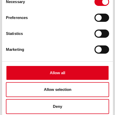
Necessary
Selection
Preferences
Statistics
Marketing
26.04.2026
GENERAL
RESOLUCIÓ DE POSTBROSSA 26-27
Allow all
El jurat, compost per Claudia Elies, Marc Navarro, Elena
Fraj, Miguel Ángel Ramos i la direcció artística del Centre
Allow selection
de les Arts Lliures de la Fundació Joan Brossa (Georgina
Oliva i Maria Canelles), reunit el dimarts 14 d’abril del 2026,
ha rev ......
Deny