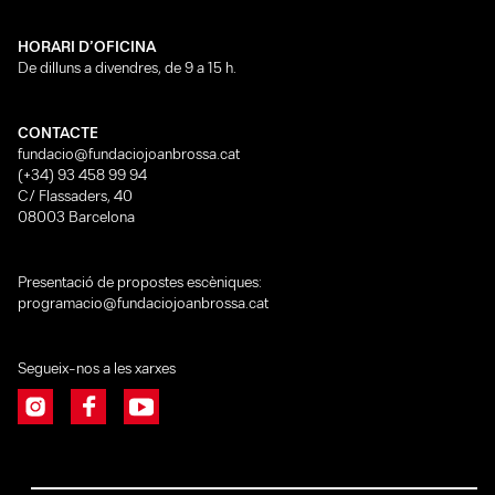
HORARI D’OFICINA
De dilluns a divendres, de 9 a 15 h.
CONTACTE
fundacio@fundaciojoanbrossa.cat
(+34) 93 458 99 94
C/ Flassaders, 40
08003 Barcelona
Presentació de propostes escèniques:
programacio@fundaciojoanbrossa.cat
Segueix-nos a les xarxes