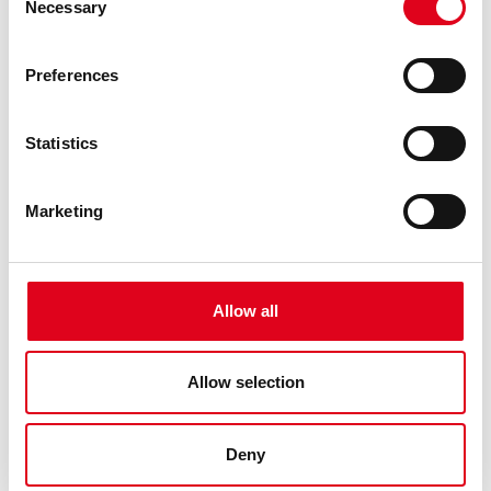
Necessary
Selection
Preferences
Statistics
Marketing
26.04.2026
GENERAL
RESOLUCIÓ DE POSTBROSSA 26-27
Allow all
El jurat, compost per Claudia Elies, Marc Navarro, Elena
Fraj, Miguel Ángel Ramos i la direcció artística del Centre
Allow selection
de les Arts Lliures de la Fundació Joan Brossa (Georgina
Oliva i Maria Canelles), reunit el dimarts 14 d’abril del 2026,
ha rev ......
Deny