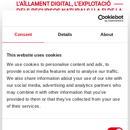
L’AÏLLAMENT DIGITAL, L’EXPLOTACIÓ
DELS RECURSOS NATURALS I LA FI DE LA
CLASSE MITJANA, TEMES
PROTAGONISTES DE LES PROPOSTES
DEL GREC 2026 A LA BROSSA
Consent
Details
About
El 7 i 8 de juliol la companyia neerlandesa Studio Julian
Hetze i la directora Ntando Cele presenten SPAfrica, una
crítica a l’explotació de l’aigua a l’Àfrica. Qui hi ha del
This website uses cookies
col·lectiu AMAGA, que es podrà veure del 13 al 22 de juliol,
We use cookies to personalise content and ads, to
co ......
provide social media features and to analyse our traffic.
We also share information about your use of our site with
LLEGEIX
our social media, advertising and analytics partners who
may combine it with other information that you’ve
provided to them or that they’ve collected from your use
of their services.
Consent