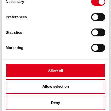
Necessary
Selection
Preferences
Statistics
Marketing
26.04.2026
GENERAL
RESOLUCIÓ DE POSTBROSSA 26-27
Allow all
El jurat, compost per Claudia Elies, Marc Navarro, Elena
Fraj, Miguel Ángel Ramos i la direcció artística del Centre
Allow selection
de les Arts Lliures de la Fundació Joan Brossa (Georgina
Oliva i Maria Canelles), reunit el dimarts 14 d’abril del 2026,
ha rev ......
Deny