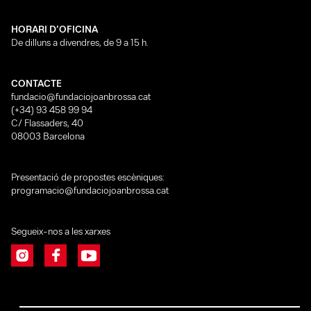
HORARI D’OFICINA
De dilluns a divendres, de 9 a 15 h.
CONTACTE
fundacio@fundaciojoanbrossa.cat
(+34) 93 458 99 94
C/ Flassaders, 40
08003 Barcelona
Presentació de propostes escèniques:
programacio@fundaciojoanbrossa.cat
Segueix-nos a les xarxes