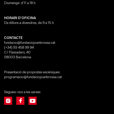
Diumenge: d’11 a 18 h.
HORARI D’OFICINA
De dilluns a divendres, de 9 a 15 h.
CONTACTE
fundacio@fundaciojoanbrossa.cat
(+34) 93 458 99 94
C/ Flassaders, 40
08003 Barcelona
Presentació de propostes escèniques:
programacio@fundaciojoanbrossa.cat
Segueix-nos a les xarxes