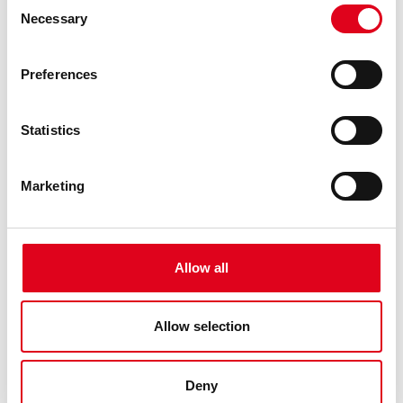
Consent
Necessary
Selection
Preferences
Statistics
Marketing
26.04.2026
GENERAL
Allow all
RESOLUCIÓ DE POSTBROSSA 26-27
El jurat, compost per Claudia Elies, Marc Navarro, Elena
Allow selection
Fraj, Miguel Ángel Ramos i la direcció artística del Centre
de les Arts Lliures de la Fundació Joan Brossa (Georgina
Oliva i Maria Canelles), reunit el dimarts 14 d’abril del 2026,
ha rev ......
Deny