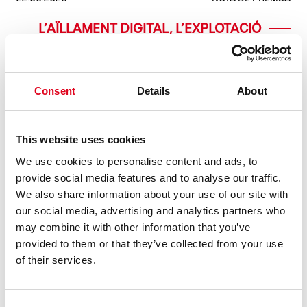
L’AÏLLAMENT DIGITAL, L’EXPLOTACIÓ
DELS RECURSOS NATURALS I LA FI DE LA
CLASSE MITJANA, TEMES
PROTAGONISTES DE LES PROPOSTES
Consent
Details
About
DEL GREC 2026 A LA BROSSA
El 7 i 8 de juliol la companyia neerlandesa Studio Julian
Hetze i la directora Ntando Cele presenten SPAfrica, una
This website uses cookies
crítica a l’explotació de l’aigua a l’Àfrica. Qui hi ha del
col·lectiu AMAGA, que es podrà veure del 13 al 22 de juliol,
We use cookies to personalise content and ads, to
co ......
provide social media features and to analyse our traffic.
We also share information about your use of our site with
our social media, advertising and analytics partners who
LLEGEIX
may combine it with other information that you’ve
provided to them or that they’ve collected from your use
of their services.