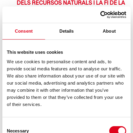
DELS RECURSOS NATURALS I LA FI DE LA
CLASSE MITJANA, TEMES
PROTAGONISTES DE LES PROPOSTES
DEL GREC 2026 A LA BROSSA
Consent
Details
About
El 7 i 8 de juliol la companyia neerlandesa Studio Julian
Hetze i la directora Ntando Cele presenten SPAfrica, una
crítica a l’explotació de l’aigua a l’Àfrica. Qui hi ha del
This website uses cookies
col·lectiu AMAGA, que es podrà veure del 13 al 22 de juliol,
co ......
We use cookies to personalise content and ads, to
provide social media features and to analyse our traffic.
LLEGEIX
We also share information about your use of our site with
our social media, advertising and analytics partners who
may combine it with other information that you’ve
provided to them or that they’ve collected from your use
of their services.
Consent
Necessary
Selection