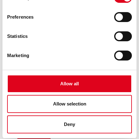
Preferences
Statistics
Marketing
26.04.2026
GENERAL
RESOLUCIÓ DE POSTBROSSA 26-27
Allow all
El jurat, compost per Claudia Elies, Marc Navarro, Elena
Fraj, Miguel Ángel Ramos i la direcció artística del Centre
de les Arts Lliures de la Fundació Joan Brossa (Georgina
Allow selection
Oliva i Maria Canelles), reunit el dimarts 14 d’abril del 2026,
ha rev ......
Deny
LLEGEIX