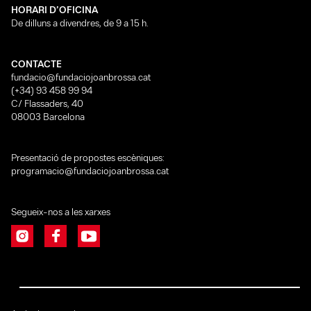
HORARI D’OFICINA
De dilluns a divendres, de 9 a 15 h.
CONTACTE
fundacio@fundaciojoanbrossa.cat
(+34) 93 458 99 94
C/ Flassaders, 40
08003 Barcelona
Presentació de propostes escèniques:
programacio@fundaciojoanbrossa.cat
Segueix-nos a les xarxes