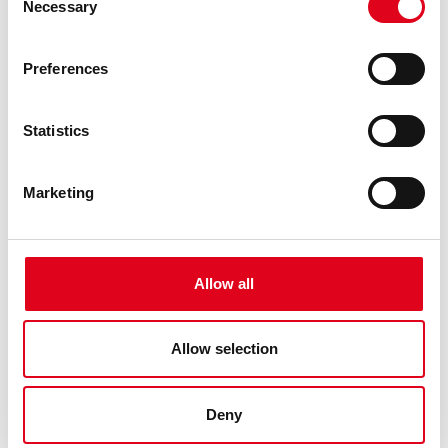
Necessary
Selection
Preferences
Statistics
Marketing
26.04.2026
GENERAL
RESOLUCIÓ DE POSTBROSSA 26-27
Allow all
El jurat, compost per Claudia Elies, Marc Navarro, Elena
Fraj, Miguel Ángel Ramos i la direcció artística del Centre
Allow selection
de les Arts Lliures de la Fundació Joan Brossa (Georgina
Oliva i Maria Canelles), reunit el dimarts 14 d’abril del 2026,
ha rev ......
Deny