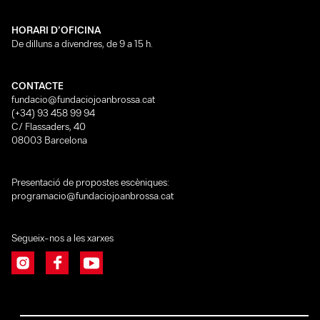
HORARI D’OFICINA
De dilluns a divendres, de 9 a 15 h.
CONTACTE
fundacio@fundaciojoanbrossa.cat
(+34) 93 458 99 94
C/ Flassaders, 40
08003 Barcelona
Presentació de propostes escèniques:
programacio@fundaciojoanbrossa.cat
Segueix-nos a les xarxes