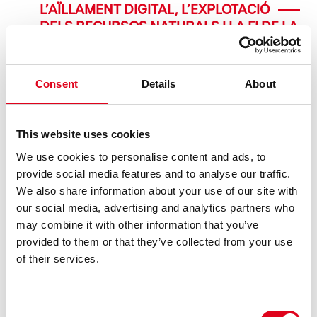
L’AÏLLAMENT DIGITAL, L’EXPLOTACIÓ
DELS RECURSOS NATURALS I LA FI DE LA
CLASSE MITJANA, TEMES
PROTAGONISTES DE LES PROPOSTES
DEL GREC 2026 A LA BROSSA
Consent
Details
About
El 7 i 8 de juliol la companyia neerlandesa Studio Julian
Hetze i la directora Ntando Cele presenten SPAfrica, una
crítica a l’explotació de l’aigua a l’Àfrica. Qui hi ha del
This website uses cookies
col·lectiu AMAGA, que es podrà veure del 13 al 22 de juliol,
We use cookies to personalise content and ads, to
co ......
provide social media features and to analyse our traffic.
We also share information about your use of our site with
LLEGEIX
our social media, advertising and analytics partners who
may combine it with other information that you’ve
provided to them or that they’ve collected from your use
of their services.
Consent