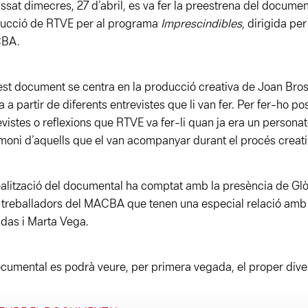
assat dimecres, 27 d’abril, es va fer la preestrena del docume
ucció de RTVE per al programa
Imprescindibles
, dirigida pe
BA.
st document se centra en la producció creativa de Joan Bross
a a partir de diferents entrevistes que li van fer. Per fer-ho po
evistes o reflexions que RTVE va fer-li quan ja era un persona
imoni d’aquells que el van acompanyar durant el procés creati
ealització del documental ha comptat amb la presència de Glòr
treballadors del MACBA que tenen una especial relació amb
das i Marta Vega.
ocumental es podrà veure, per primera vegada, el proper divend