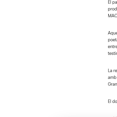
El p
prod
MAC
Aque
poet
entr
test
La r
amb 
Gran
El d