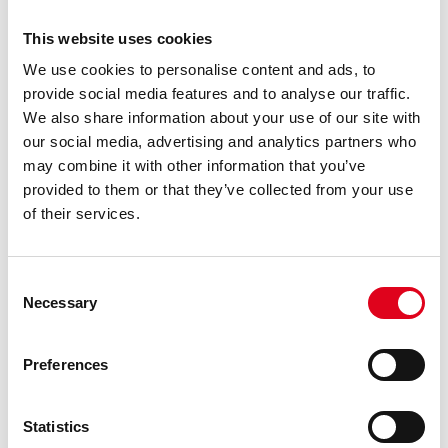
This website uses cookies
We use cookies to personalise content and ads, to
provide social media features and to analyse our traffic.
We also share information about your use of our site with
our social media, advertising and analytics partners who
may combine it with other information that you’ve
provided to them or that they’ve collected from your use
03.06.2025
EDUCACIÓ
of their services.
VISITA L’EXPOSICIÓ «SUMARI ASTRAL» A
TRAVÉS DE LA MIRADA D’UNS INFANTS
Consent
Necessary
Selection
Variacions Astrals és una visita autònoma a l’exposició
de Sumari astral dissenyada per infants de 4rt de primària
de l’Escola Parc del Guinardó. En ella hi trobareu exercicis
Preferences
poètics per desplaçar la mirada i el cos, així com un ......
Statistics
LLEGEIX