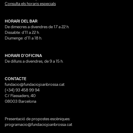
Consulta els horaris especials
HORARI DEL BAR
De dimecres a divendres de 17 a 22 h.
Dissabte: d’11 a 22 h.
Diumenge: d’11 a 18 h.
HORARI D’OFICINA
De dilluns a divendres, de 9 a 15 h.
CONTACTE
fundacio@fundaciojoanbrossa.cat
(+34) 93 458 99 94
C/ Flassaders, 40
08003 Barcelona
Presentació de propostes escèniques:
programacio@fundaciojoanbrossa.cat