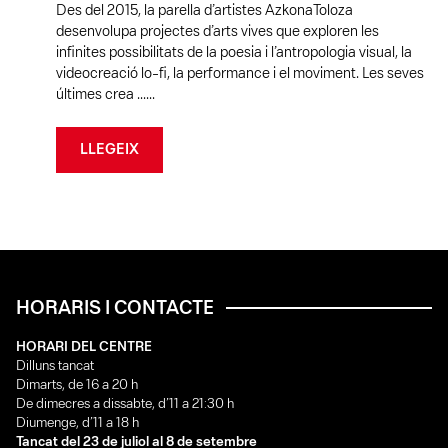
Des del 2015, la parella d’artistes AzkonaToloza
desenvolupa projectes d’arts vives que exploren les
infinites possibilitats de la poesia i l’antropologia visual, la
videocreació lo-fi, la performance i el moviment. Les seves
últimes crea ......
LLEGEIX
HORARIS I CONTACTE
HORARI DEL CENTRE
Dilluns tancat
Dimarts, de 16 a 20 h
De dimecres a dissabte, d’11 a 21:30 h
Diumenge, d’11 a 18 h
Tancat del 23 de juliol al 8 de setembre