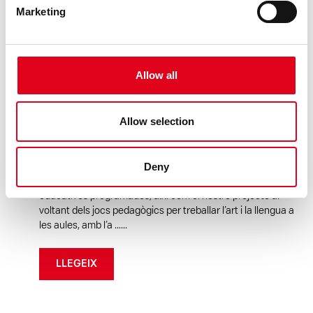
Marketing
Allow all
30.05.2025
EDUCACIÓ
Allow selection
PRESENTACIÓ DEL PROGRAMA
EDUCATIU. CURS 2025-2026
Deny
Reserva’t la data! 8 de juliol de 16h a 18h Aquell dia
presentarem la temporada amb totes les activitats
educatives programades, així com el nostre projecte al
voltant dels jocs pedagògics per treballar l’art i la llengua a
les aules, amb l’a ......
LLEGEIX