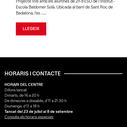
Projecte 918 amb els alumnes de 2n d’ESO de l’Institut-
Escola Baldomer Solà. Ubicada al barri de Sant Roc de
Badalona, l’es ......
LLEGEIX
HORARIS I CONTACTE
HORARI DEL CENTRE
Dilluns tancat
Dimarts, de 16 a 20 h
De dimecres a dissabte, d’11 a 21:30 h
Diumenge, d’11 a 18 h
Tancat del 23 de juliol al 8 de setembre
Consulta els horaris especials