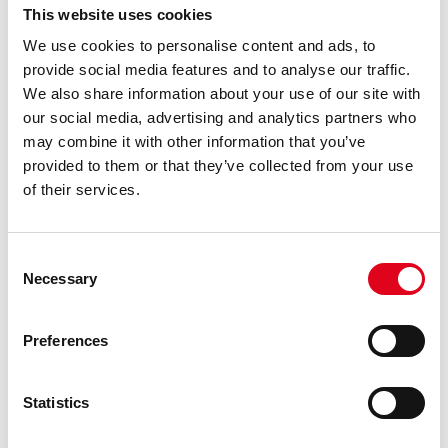
VISITA L’EXPOSICIÓ «SUMARI ASTRAL» A
This website uses cookies
TRAVÉS DE LA MIRADA D’UNS INFANTS
We use cookies to personalise content and ads, to
Variacions Astrals és una visita autònoma a l’exposició
provide social media features and to analyse our traffic.
de Sumari astral dissenyada per infants de 4rt de primària
We also share information about your use of our site with
de l’Escola Parc del Guinardó. En ella hi trobareu exercicis
our social media, advertising and analytics partners who
poètics per desplaçar la mirada i el cos, així com un ......
may combine it with other information that you’ve
provided to them or that they’ve collected from your use
LLEGEIX
of their services.
Consent
Necessary
Selection
Preferences
Statistics