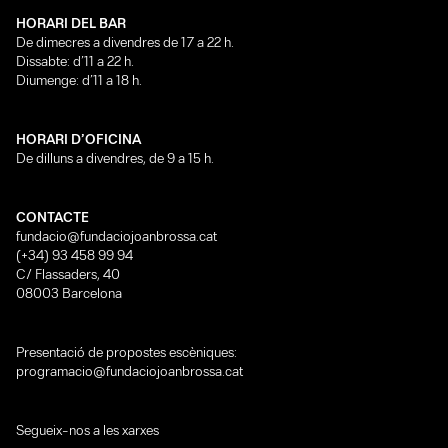
HORARI DEL BAR
De dimecres a divendres de 17 a 22 h.
Dissabte: d’11 a 22 h.
Diumenge: d’11 a 18 h.
HORARI D’OFICINA
De dilluns a divendres, de 9 a 15 h.
CONTACTE
fundacio@fundaciojoanbrossa.cat
(+34) 93 458 99 94
C/ Flassaders, 40
08003 Barcelona
Presentació de propostes escèniques:
programacio@fundaciojoanbrossa.cat
Segueix-nos a les xarxes