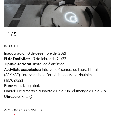
1
/
5
INFO ÚTIL
Inauguració:
16 de desembre del 2021
Fi de l’activitat:
20 de febrer del 2022
Tipus d’activitat:
Instal·lació artística
Activitats associades:
Intervenció sonora de Laura Llaneli
(22/1/22) I intervenció performàtica de Maria Noujaim
(19/02/22)
Preu:
Activitat gratuïta
Horari:
De dimarts a dissabte d’11h a 19h i diumenge d’11h a 18h
Ubicació:
Sala Ç
ACCIONS ASSOCIADES: