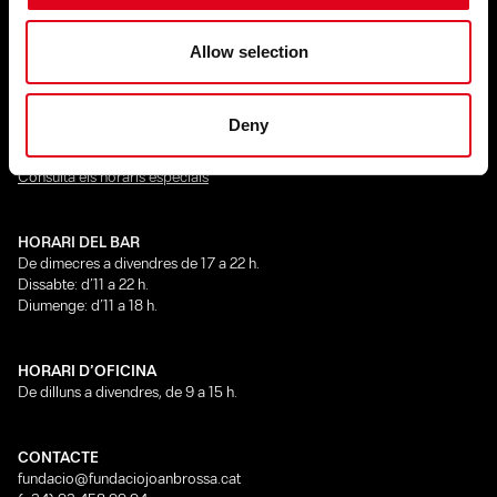
HORARIS I CONTACTE
Allow selection
HORARI DEL CENTRE
Dilluns tancat
Dimarts, de 16 a 20 h
De dimecres a dissabte, d’11 a 21:30 h
Deny
Diumenge, d’11 a 18 h
Tancat del 23 de juliol al 8 de setembre
Consulta els horaris especials
HORARI DEL BAR
De dimecres a divendres de 17 a 22 h.
Dissabte: d’11 a 22 h.
Diumenge: d’11 a 18 h.
HORARI D’OFICINA
De dilluns a divendres, de 9 a 15 h.
CONTACTE
fundacio@fundaciojoanbrossa.cat