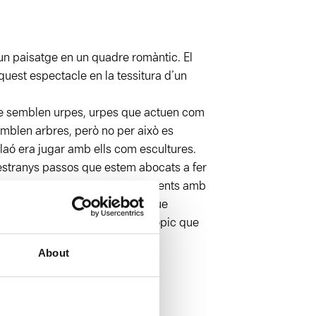
x un paisatge en un quadre romàntic. El
uest espectacle en la tessitura d’un
que semblen urpes, urpes que actuen com
emblen arbres, però no per això es
ó era jugar amb ells com escultures.
 estranys passos que estem abocats a fer
 fos expressat per aquests elements amb
a qui se’ls trobi, que molestin, que
istòpic, sinó d’un present distòpic que
About