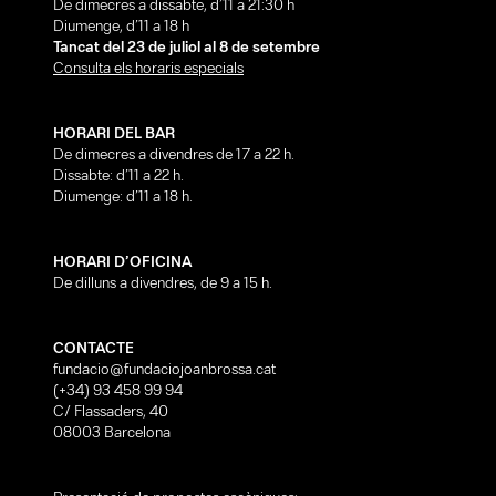
De dimecres a dissabte, d’11 a 21:30 h
Diumenge, d’11 a 18 h
Tancat del 23 de juliol al 8 de setembre
Consulta els horaris especials
HORARI DEL BAR
De dimecres a divendres de 17 a 22 h.
Dissabte: d’11 a 22 h.
Diumenge: d’11 a 18 h.
HORARI D’OFICINA
De dilluns a divendres, de 9 a 15 h.
CONTACTE
fundacio@fundaciojoanbrossa.cat
(+34) 93 458 99 94
C/ Flassaders, 40
08003 Barcelona