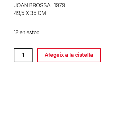
JOAN BROSSA- 1979
49,5 X 35 CM
12 en estoc
quantitat
Afegeix a la cistella
de
JOAN
BROSSA
POESIA
VISUAL
I
POEMES
OBJECTE