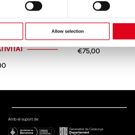
CARTELLS
Allow selection
ESA D’ART A
A DE CINEMA
R DE LA
TIVITAT
€
75,00
00
Amb el suport de: