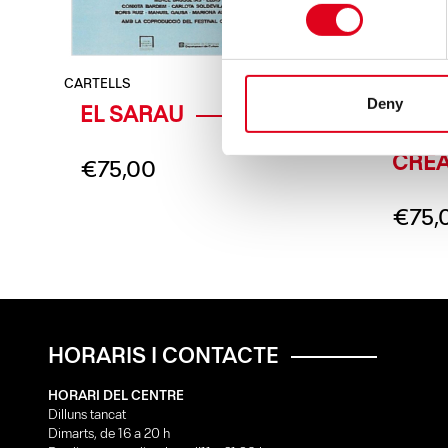
CARTELLS
CARTELLS
Deny
EL SARAU
TRAM
FAVO
CREA
€
75,00
€
75,
HORARIS I CONTACTE
HORARI DEL CENTRE
Dilluns tancat
Dimarts, de 16 a 20 h