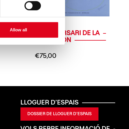
CARTELLS
Allow all
5È ANIVERSARI DE LA
REVISTA ON
€
75,00
LLOGUER D’ESPAIS
DOSSIER DE LLOGUER D’ESPAIS