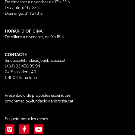
De dimecres a divendres de 17 a 22 h.
Dissabte: d’11 a 22 h.
Diumenge: d’11 a 18 h.
HORARI D’OFICINA
De dilluns a divendres, de 9 a 15 h.
CONTACTE
fundacio@fundaciojoanbrossa.cat
(+34) 93 458 99 94
C/ Flassaders, 40
08003 Barcelona
Presentació de propostes escèniques:
programacio@fundaciojoanbrossa.cat
Segueix-nos a les xarxes