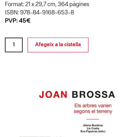
Format: 21 x 29,7 cm, 364 pàgines
ISBN: 978-84-9168-653-8
PVP: 45€
quantitat
Afegeix a la cistella
de
Joan
Brossa.
Els
arbres
varien
segons
el
seu
terreny