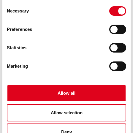
LA XARXA AL BOSC. JOAN BROSSA I LA
Consent
POESIA EXPERIMENTAL 1946 – 1980
Necessary
Selection
€
18,00
Preferences
Statistics
Marketing
Allow all
Allow selection
Deny