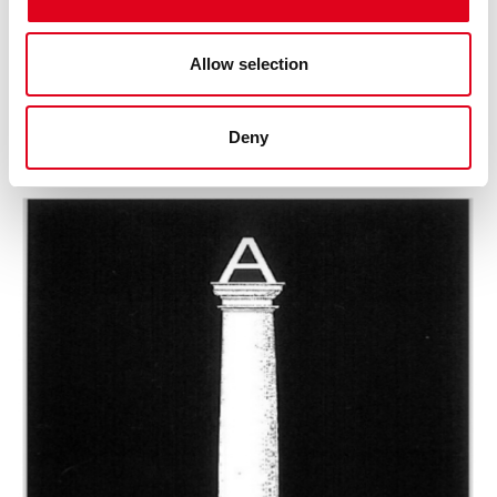
CARTELLS
JOAN BROSSA: POESIA VISUAL I POEMES
Allow selection
OBJECTE
€
75,00
Deny