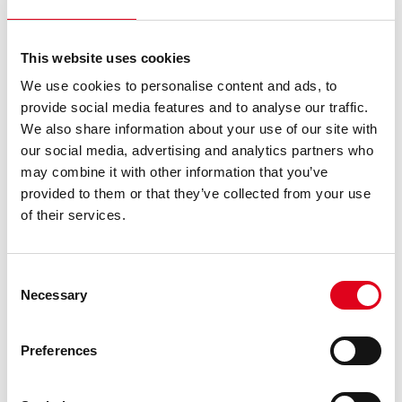
CREA – FÀBRIQUES DE CREACIÓ 2025
El Centre de les Arts Lliures de la Fundació Joan Brossa
This website uses cookies
obre tres convocatòries de beques de creació en la
modalitat Beca Barcelona Crea – Fàbriques de Creació
We use cookies to personalise content and ads, to
2025. Les Beques Barcelona Crea – Fàbriques de
provide social media features and to analyse our traffic.
Creació són una iniciativa d ......
We also share information about your use of our site with
our social media, advertising and analytics partners who
LLEGEIX
may combine it with other information that you’ve
provided to them or that they’ve collected from your use
of their services.
Consent
Necessary
Selection
Preferences