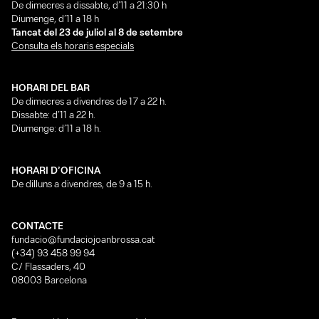
De dimecres a dissabte, d’11 a 21:30 h
Diumenge, d’11 a 18 h
Tancat del 23 de juliol al 8 de setembre
Consulta els horaris especials
HORARI DEL BAR
De dimecres a divendres de 17 a 22 h.
Dissabte: d’11 a 22 h.
Diumenge: d’11 a 18 h.
HORARI D’OFICINA
De dilluns a divendres, de 9 a 15 h.
CONTACTE
fundacio@fundaciojoanbrossa.cat
(+34) 93 458 99 94
C/ Flassaders, 40
08003 Barcelona