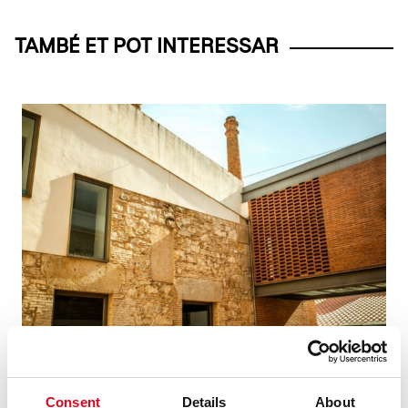
TAMBÉ ET POT INTERESSAR
17.10.2025
CREACIÓ
CONVOQUEM TRES BEQUES BARCELONA
Consent
Details
About