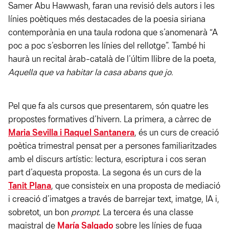
Samer Abu Hawwash, faran una revisió dels autors i les
línies poètiques més destacades de la poesia siriana
contemporània en una taula rodona que s’anomenarà “A
poc a poc s’esborren les línies del rellotge”. També hi
haurà un recital àrab-català de l’últim llibre de la poeta,
Aquella que va habitar la casa abans que jo.
Pel que fa als cursos que presentarem, són quatre les
propostes formatives d’hivern. La primera, a càrrec de
Maria Sevilla i Raquel Santanera
, és un curs de creació
poètica trimestral pensat per a persones familiaritzades
amb el discurs artístic: lectura, escriptura i cos seran
part d’aquesta proposta. La segona és un curs de la
Tanit Plana
, que consisteix en una proposta de mediació
i creació d’imatges a través de barrejar text, imatge, IA i,
sobretot, un bon
prompt
. La tercera és una classe
magistral de
María Salgado
sobre les línies de fuga