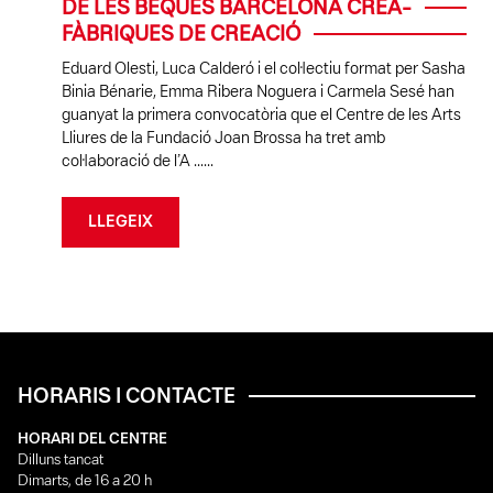
DE LES BEQUES BARCELONA CREA-
FÀBRIQUES DE CREACIÓ
Eduard Olesti, Luca Calderó i el col·lectiu format per Sasha
Binia Bénarie, Emma Ribera Noguera i Carmela Sesé han
guanyat la primera convocatòria que el Centre de les Arts
Lliures de la Fundació Joan Brossa ha tret amb
col·laboració de l’A ......
LLEGEIX
HORARIS I CONTACTE
HORARI DEL CENTRE
Dilluns tancat
Dimarts, de 16 a 20 h