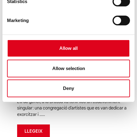
Statistics
Marketing
31.01.2025
ARTS VISUALS
Allow all
LA BROSSA PRESENTA EL PRIMER
FESTIVAL ‘EXORCISMES. PATRIMONI I
Allow selection
PERFORMATIVITAT’ I APAREIXEN ELS
FANTASMES DE JOAN BROSSA
Deny
“Si vols tenir un gran èxit, fes un festival de merda que hi
aniran totes les mosques” El passat cap de setmana 25 i
26 de gener, a la Brossa va tenir lloc un esdeveniment
singular: una congregació d’artistes que es van dedicar a
exorcitzar i ......
LLEGEIX