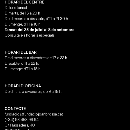
HORARI DEL CENTRE
Dilluns tancat
Dimarts, de 16 a 20 h
De dimecres a dissabte, d’11 a 21:30 h
Diumenge, d’11 a 18 h
Tancat del 23 de juliol al 8 de setembre
Consulta els horaris especials
HORARI DEL BAR
De dimecres a divendres de 17 a 22 h.
Dissabte: d’11 a 22 h.
Diumenge: d’11 a 18 h.
HORARI D’OFICINA
De dilluns a divendres, de 9 a 15 h.
CONTACTE
fundacio@fundaciojoanbrossa.cat
(+34) 93 458 99 94
C/ Flassaders, 40