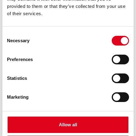
provided to them or that they’ve collected from your use
of their services.
Consent
Necessary
Selection
10.01.2025
ARTS VISUALS
Preferences
JOAN BROSSA, PROTAGONISTA DE DUES
EXPOSICIONS COL·LECTIVES: UNA A
MÈXIC I L’ALTRA A LA GALERIA PRATS
Statistics
NOGUERAS BLANCHARD DE
BARCELONA
Marketing
A les acaballes d’aquest 2024, diverses peces de Joan
Brossa han participat de dues mostres col·lectives que
ens han fet molt feliços: una col·lectiva a Mèxic sobre
experimentació poètica a la dècada dels 60 i una relació
d’amistat i de c ......
Allow all