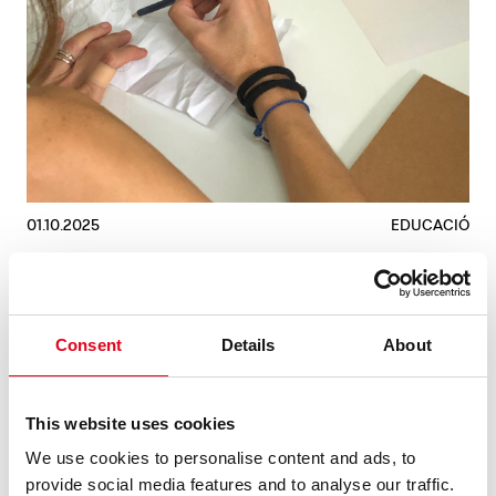
01.10.2025
EDUCACIÓ
OFERTA DE FEINA: COORDINADOR/A
DEL PROJECTE PLA DE BARRIS A LA
FUNDACIÓ JOAN BROSSA
Consent
Details
About
El Centre de les Arts Lliures de Barcelona obre nou procés
de selecció per trobar una figura de coordinació del
projecte pedagògic ‘Pla de Barris’ a la Fundació Joan
This website uses cookies
Brossa, amb 3 centres educatius del Casc Antic.
We use cookies to personalise content and ads, to
Funcions principa ......
provide social media features and to analyse our traffic.