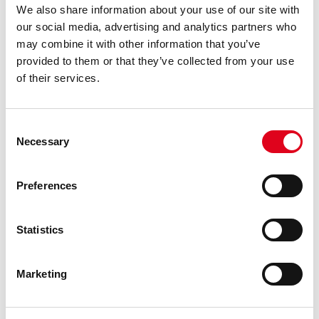
We also share information about your use of our site with
LLEGEIX
our social media, advertising and analytics partners who
may combine it with other information that you’ve
provided to them or that they’ve collected from your use
of their services.
Consent
Necessary
Selection
Preferences
Statistics
Marketing
03.06.2025
EDUCACIÓ