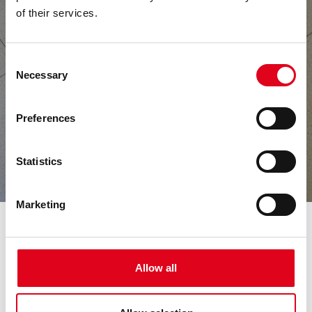
of their services.
Consent
Necessary
Selection
Preferences
Statistics
Marketing
I CONVOCATÒRIA MEDIALAB
Allow all
BROSSA