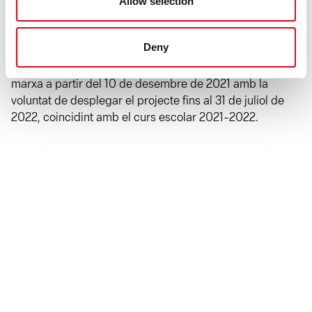
Allow selection
Les bases de la I convocatòria ‘MediaLab Brossa’
es
faran públiques el 4 d’octubre i estaran obertes fins
Deny
al 21 de novembre de 2021.
La resolució està
prevista el 3 de desembre per tal de posar-la en
marxa a partir del 10 de desembre de 2021 amb la
voluntat de desplegar el projecte fins al 31 de juliol de
2022, coincidint amb el curs escolar 2021-2022.