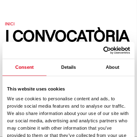
INICI
I CONVOCATÒRIA
MEDIALAB
BROSSA
Consent
Details
About
This website uses cookies
PROJECTES DE CURS
We use cookies to personalise content and ads, to
FORMACIÓ PER A DOCENTS
provide social media features and to analyse our traffic.
We also share information about your use of our site with
ARXIU DE PROJECTES
our social media, advertising and analytics partners who
may combine it with other information that you’ve
provided to them or that they’ve collected from your use