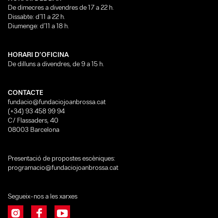
De dimecres a divendres de 17 a 22 h.
Dissabte: d’11 a 22 h.
Diumenge: d’11 a 18 h.
HORARI D’OFICINA
De dilluns a divendres, de 9 a 15 h.
CONTACTE
fundacio@fundaciojoanbrossa.cat
(+34) 93 458 99 94
C/ Flassaders, 40
08003 Barcelona
Presentació de propostes escèniques:
programacio@fundaciojoanbrossa.cat
Segueix-nos a les xarxes