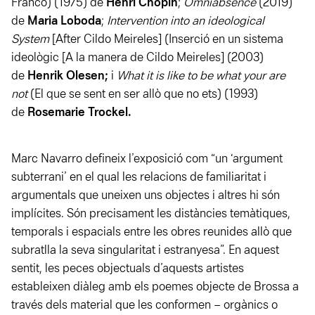
Franco) (1975) de
Henri Chopin
;
Omniabsence
(2019)
de
Maria Loboda
;
Intervention into an ideological
System
[After Cildo Meireles] (Inserció en un sistema
ideològic [A la manera de Cildo Meireles] (2003)
de
Henrik Olesen;
i
What it is like to be what your are
not
(El que se sent en ser allò que no ets) (1993)
de
Rosemarie Trockel.
Marc Navarro defineix l’exposició com “un ‘argument
subterrani’ en el qual les relacions de familiaritat i
argumentals que uneixen uns objectes i altres hi són
implícites. Són precisament les distàncies temàtiques,
temporals i espacials entre les obres reunides allò que
subratlla la seva singularitat i estranyesa”. En aquest
sentit, les peces objectuals d’aquests artistes
estableixen diàleg amb els poemes objecte de Brossa a
través dels material que les conformen – orgànics o