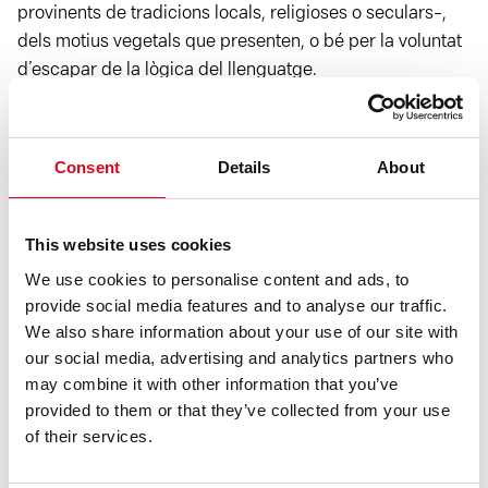
provinents de tradicions locals, religioses o seculars-,
dels motius vegetals que presenten, o bé per la voluntat
d’escapar de la lògica del llenguatge.
Així, com conclou el comissari, l’exposició “posa en
Consent
Details
About
relació el poema objecte de Brossa amb altres referents
que donen una visió totalment nova de la poètica
brossiana alhora que generen
una constel·lació
This website uses cookies
sorprenent, evidenciant que Brossa no és un cas aïllat
We use cookies to personalise content and ads, to
i que la força poètica de l’objecte no s’acaba mai”.
provide social media features and to analyse our traffic.
We also share information about your use of our site with
Curadoria
our social media, advertising and analytics partners who
may combine it with other information that you’ve
provided to them or that they’ve collected from your use
Marc Navarro
és comissari i escriptor instal·lat a Berlín.
of their services.
Ha comissariat exposicions al Museu d’Art Modern de
Tarragona; Lo Pati – Centre d’Art Terres de l’Ebre; CA2M