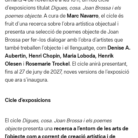
dimarts 4 de novembre a les 18 h, un nou cicle
d’exposicions titulat
Digues, cosa. Joan Brossa i els
poemes objecte
. A cura de
Marc Navarro
, el cicle és
fruit d’una recerca sobre l’obra artística objectual i
presenta una selecció de poemes objecte de Joan
Brossa per fer-los dialogar amb l’obra d’artistes que
també treballen l’objecte i el llenguatge, com
Denise A.
Aubertin,
Henri Chopin, Maria Loboda, Henrik
Olesen
i
Rosemarie Trockel
. El cicle anirà presentant,
fins al 27 de juny de 2027, noves versions de l’exposició
que ara s’inaugura.
Cicle d’exposicions
El cicle
Digues, cosa. Joan Brossa i els poemes
objecte
presenta una
recerca a l’entorn de les arts de
l’objecte com a corrent de creació artística i de