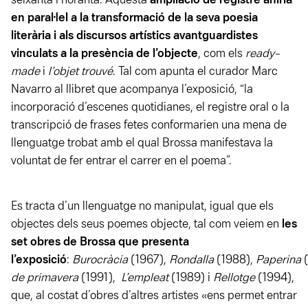
seixanta i noranta. Aquesta
ampliació de registre aniria
en paral·lel a la transformació de la seva poesia
literària i als discursos artístics avantguardistes
vinculats a la presència de l’objecte
, com els
ready-
made
i
l’objet trouvé
. Tal com apunta el curador Marc
Navarro al llibret que acompanya l’exposició, “la
incorporació d’escenes quotidianes, el registre oral o la
transcripció de frases fetes conformarien una mena de
llenguatge trobat amb el qual Brossa manifestava la
voluntat de fer entrar el carrer en el poema”.
Es tracta d’un llenguatge no manipulat, igual que els
objectes dels seus poemes objecte, tal com veiem en
les
set obres de Brossa que presenta
l’exposició
:
Burocràcia
(1967),
Rondalla
(1988),
Paperina
(
de primavera
(1991),
L’empleat
(1989) i
Rellotge
(1994),
que, al costat d’obres d’altres artistes «ens permet entrar