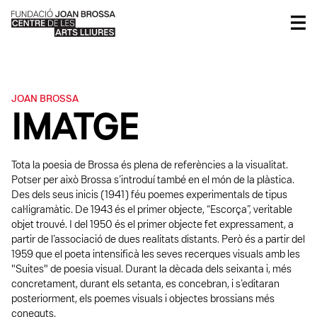
JOAN BROSSA
IMATGE
Tota la poesia de Brossa és plena de referències a la visualitat.
Potser per això Brossa s’introduí també en el món de la plàstica.
Des dels seus inicis (1941) féu poemes experimentals de tipus
cal·ligramàtic. De 1943 és el primer objecte, “Escorça”, veritable
objet trouvé. I del 1950 és el primer objecte fet expressament, a
partir de l’associació de dues realitats distants. Però és a partir del
1959 que el poeta intensificà les seves recerques visuals amb les
"Suites" de poesia visual. Durant la dècada dels seixanta i, més
concretament, durant els setanta, es concebran, i s’editaran
posteriorment, els poemes visuals i objectes brossians més
coneguts.