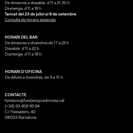
De dimecres a dissabte, d’11 a 21:30 h
Diumenge, d’11 a 18 h
Tancat del 23 de juliol al 8 de setembre
Consulta els horaris especials
HORARI DEL BAR
De dimecres a divendres de 17 a 22 h.
Dissabte: d’11 a 22 h.
Diumenge: d’11 a 18 h.
HORARI D’OFICINA
De dilluns a divendres, de 9 a 15 h.
HITCHCOCK
CONTACTE
fundacio@fundaciojoanbrossa.cat
(+34) 93 458 99 94
C/ Flassaders, 40
08003 Barcelona