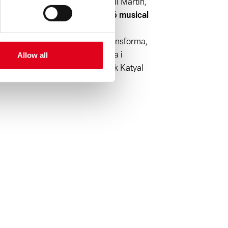
ó:
Joel Cojal, Elaine Grayling, Nil Martín,
ció:
Toni Guillemat
Composició musical
nic:
Marc Chornet
Producció
Marc Vidal, Queralt Prats d’Artransforma,
Allow all
ina, David Teixidó, Ivet Zamora i
n participat.
Fotografia
: Prateek Katyal