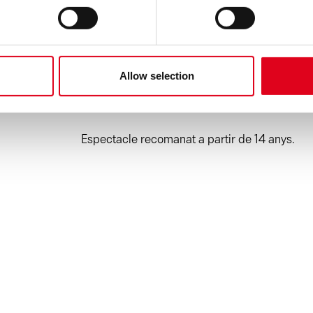
dramatúrgic:
Anna Maria Ricart
Interpretaci
Freyja Palau, Alba Roldán
Ajudantia de direc
i espai sonor:
Gerard Marsal
Dispositiu escè
administrativa:
Imma Romero
Agraïments
: 
Allow selection
Núria Marquès, Aisa Serra, Ander Puig, La Bob
Marina Alegre i totes i tots els joves que hi ha
Espectacle recomanat a partir de 14 anys.