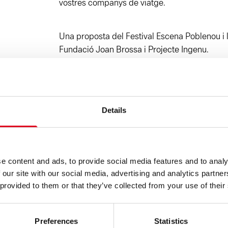
vostres companys de viatge.
Una proposta del Festival Escena Poblenou i l
Fundació Joan Brossa i Projecte Ingenu.
Un projecte subvencionat per l’Oficina de Supo
(Departament de Cultura de la Generalitat de
Details
l’Ajuntament de Barcelona.
L’entrada és gratuïta, però és imprescindibl
a:
fundacio@fundaciojoanbrossa.cat
e content and ads, to provide social media features and to analy
 our site with our social media, advertising and analytics partn
 provided to them or that they’ve collected from your use of their
FITXA ARTÍSTICA
Creació col·lectiva
a partir d’una idea origin
Maria Ricart
Direcció escènica:
Ada Vilaró
D
Preferences
Statistics