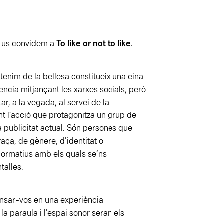
us convidem a
To like or not to like
.
tenim de la bellesa constitueix una eina
encia mitjançant les xarxes socials, però
r, a la vegada, al servei de la
t l’acció que protagonitza un grup de
 publicitat actual. Són persones que
aça, de gènere, d’identitat o
ormatius amb els quals se’ns
talles.
dinsar-vos en una experiència
 la paraula i l’espai sonor seran els