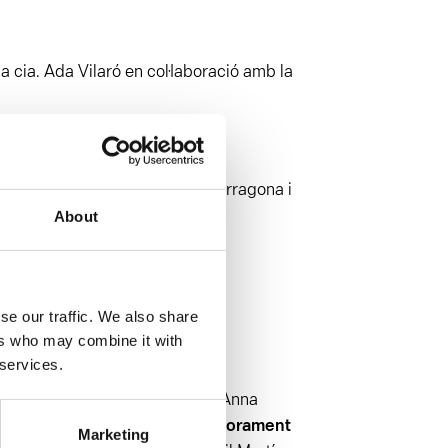
a cia. Ada Vilaró en col·laboració amb la
rt a la Iniciativa Cultural
 Catalunya), l’Ajuntament de Tarragona i
About
e fer reserva
se our traffic. We also share
ers who may combine it with
 services.
al d’Ada Vilaró, Marc Chornet i Anna
ramatúrgia:
Ada Vilaró
Assessorament
Marketing