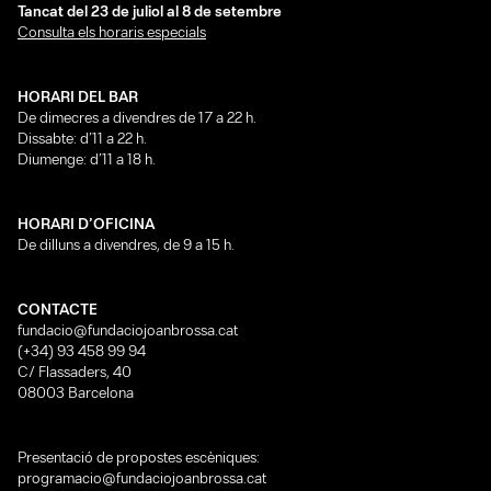
Tancat del 23 de juliol al 8 de setembre
Consulta els horaris especials
HORARI DEL BAR
De dimecres a divendres de 17 a 22 h.
Dissabte: d’11 a 22 h.
Diumenge: d’11 a 18 h.
HORARI D’OFICINA
De dilluns a divendres, de 9 a 15 h.
CONTACTE
fundacio@fundaciojoanbrossa.cat
(+34) 93 458 99 94
C/ Flassaders, 40
08003 Barcelona
Presentació de propostes escèniques:
programacio@fundaciojoanbrossa.cat