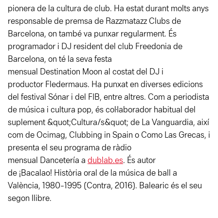
pionera de la cultura de club. Ha estat durant molts anys
responsable de premsa de Razzmatazz Clubs de
Barcelona, on també va punxar regularment. És
programador i DJ resident del club Freedonia de
Barcelona, on té la seva festa
mensual Destination Moon al costat del DJ i
productor Fledermaus. Ha punxat en diverses edicions
del festival Sónar i del FIB, entre altres. Com a periodista
de música i cultura pop, és col·laborador habitual del
suplement &quot;Cultura/s&quot; de La Vanguardia, així
com de Ocimag, Clubbing in Spain o Como Las Grecas, i
presenta el seu programa de ràdio
mensual Dancetería a
dublab.es
. És autor
de ¡Bacalao! Història oral de la música de ball a
València, 1980-1995 (Contra, 2016). Balearic és el seu
segon llibre.