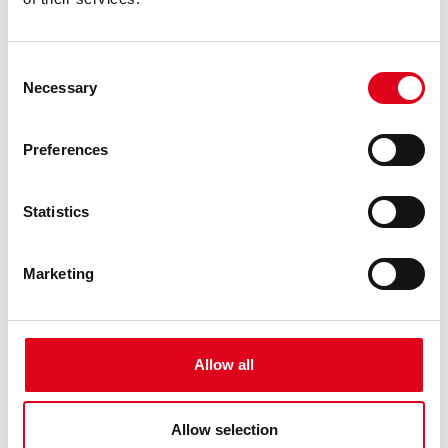
Consent
Necessary
Selection
Preferences
Statistics
1
/
1
INFO ÚTIL
Marketing
Dia:
23 de juny de 2026
Hora:
A les 20h (inici del sopar a les 21h) i fins les 2am
Lloc:
Centre de les Arts Lliures
Allow all
C/ Flassaders, 40
Preu:
35€
Inclou sopar, performances i sessió DJ
Allow selection