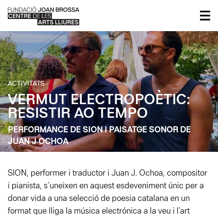
ACTIVITATS
VERMUT ELECTROPOÈTIC:
RESISTIR AO TEMPO
PERFORMANCE DE SION I PAISATGE SONOR DE
JUAN J OCHOA
SION, performer i traductor i Juan J. Ochoa, compositor
i pianista, s’uneixen en aquest esdeveniment únic per a
donar vida a una selecció de poesia catalana en un
format que lliga la música electrónica a la veu i l’art