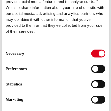
provide social media features and to analyse our traffic.
We also share information about your use of our site with
our social media, advertising and analytics partners who
may combine it with other information that you’ve
provided to them or that they’ve collected from your use
of their services.
Consent
Necessary
Selection
1
/
1
Preferences
Dissabte 30 d’abril, de 12 a 12.45 h
Activitat gratuïta. Entrada lliure.
Espai: Terrassa
Statistics
Marketing
COMPARTIR