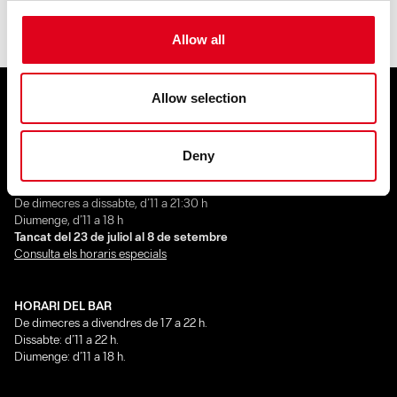
Allow all
Allow selection
HORARIS I CONTACTE
HORARI DEL CENTRE
Deny
Dilluns tancat
Dimarts, de 16 a 20 h
De dimecres a dissabte, d’11 a 21:30 h
Diumenge, d’11 a 18 h
Tancat del 23 de juliol al 8 de setembre
Consulta els horaris especials
HORARI DEL BAR
De dimecres a divendres de 17 a 22 h.
Dissabte: d’11 a 22 h.
Diumenge: d’11 a 18 h.