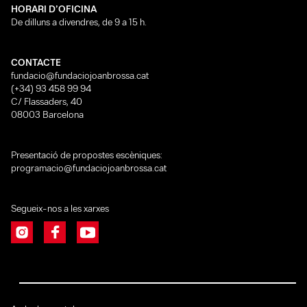
HORARI D’OFICINA
De dilluns a divendres, de 9 a 15 h.
CONTACTE
fundacio@fundaciojoanbrossa.cat
(+34) 93 458 99 94
C/ Flassaders, 40
08003 Barcelona
Presentació de propostes escèniques:
programacio@fundaciojoanbrossa.cat
Segueix-nos a les xarxes