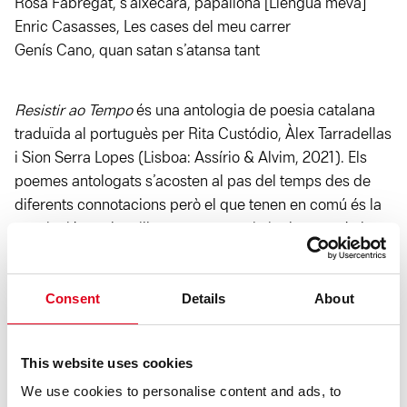
Rosa Fabregat, s’aixecarà, papallona [Llengua meva]
Enric Casasses, Les cases del meu carrer
Genís Cano, quan satan s’atansa tant
Resistir ao Tempo
és una antologia de poesia catalana
traduïda al portuguès per Rita Custódio, Àlex Tarradellas
i Sion Serra Lopes (Lisboa: Assírio & Alvim, 2021). Els
poemes antologats s’acosten al pas del temps des de
diferents connotacions però el que tenen en comú és la
convicció que la millor arma per resistir el temps és la
poesia.
Consent
Details
About
This website uses cookies
We use cookies to personalise content and ads, to