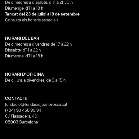
De dimecres a dissabte, d’11 a 21:30 h
Diumenge, d’11 a 18 h
Tancat del 23 de juliol al 8 de setembre
Consulta els horaris especials
HORARI DEL BAR
De dimecres a divendres de 17 a 22 h.
Dissabte: d’11 a 22 h.
Diumenge: d’11 a 18 h.
HORARI D’OFICINA
De dilluns a divendres, de 9 a 15 h.
CONTACTE
fundacio@fundaciojoanbrossa.cat
(+34) 93 458 99 94
C/ Flassaders, 40
08003 Barcelona