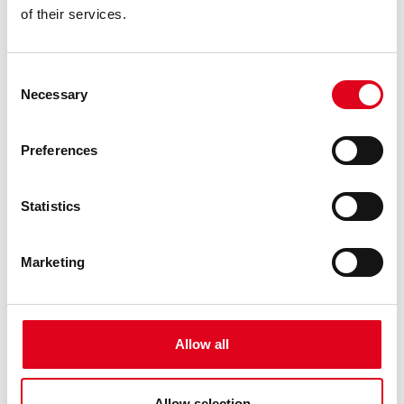
of their services.
Consent
Necessary
Selection
Preferences
Statistics
Marketing
1
/
4
INFO ÚTIL
Allow all
Dissabte 23/05 a les 12h
Inscripció: 5€
– Inclou degustació de diferents tipus d’olives, i
dorsal per a qui vulgui competir!
Allow selection