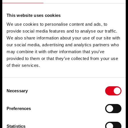
Diumenge, d’11 a 18 h
Tancat del 23 de juliol al 8 de setembre
Consulta els horaris especials
This website uses cookies
We use cookies to personalise content and ads, to
HORARI DEL BAR
provide social media features and to analyse our traffic.
De dimecres a divendres de 17 a 22 h.
We also share information about your use of our site with
Dissabte: d’11 a 22 h.
our social media, advertising and analytics partners who
Diumenge: d’11 a 18 h.
may combine it with other information that you’ve
provided to them or that they’ve collected from your use
HORARI D’OFICINA
of their services.
De dilluns a divendres, de 9 a 15 h.
Consent
CONTACTE
fundacio@fundaciojoanbrossa.cat
Necessary
Selection
(+34) 93 458 99 94
C/ Flassaders, 40
08003 Barcelona
Preferences
Presentació de propostes escèniques:
Statistics