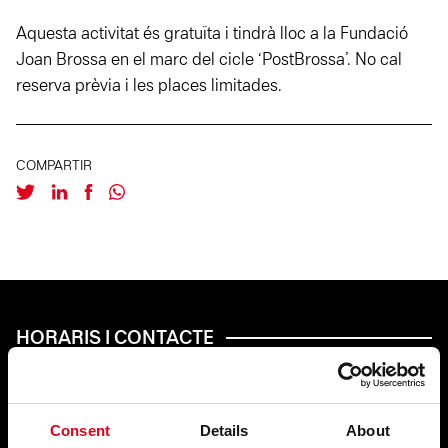
Aquesta activitat és gratuïta i tindrà lloc a la Fundació
Joan Brossa en el marc del cicle ‘PostBrossa’. No cal
reserva prèvia i les places limitades.
COMPARTIR
HORARIS I CONTACTE
HORARI DEL CENTRE
Dilluns tancat
Dimarts, de 16 a 20 h
Consent
Details
About
De dimecres a dissabte, d’11 a 21:30 h