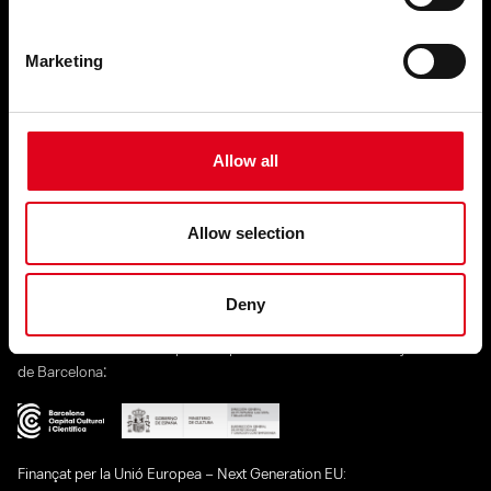
programacio@fundaciojoanbrossa.cat
Marketing
Segueix-nos a les xarxes
Allow all
Amb el suport de:
Allow selection
Deny
Amb el finançament del Ministeri de Cultura, en el marc de la Capitalitat
Cultural de Barcelona impulsada pel Ministeri de Cultura i l’Ajuntament
:
de Barcelona
Finançat per la Unió Europea – Next Generation EU: