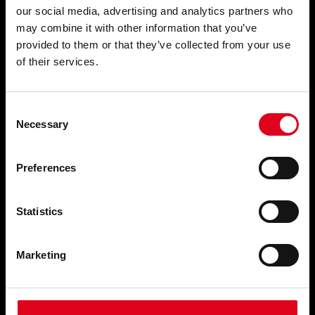
our social media, advertising and analytics partners who
may combine it with other information that you’ve
HORARIS I CONTACTE
provided to them or that they’ve collected from your use
of their services.
HORARI DEL CENTRE
Dilluns tancat
Dimarts, de 16 a 20 h
De dimecres a dissabte, d’11 a 21:30 h
Consent
Diumenge, d’11 a 18 h
Necessary
Selection
Tancat del 23 de juliol al 8 de setembre
Consulta els horaris especials
Preferences
HORARI DEL BAR
De dimecres a divendres de 17 a 22 h.
Statistics
Dissabte: d’11 a 22 h.
Diumenge: d’11 a 18 h.
Marketing
HORARI D’OFICINA
De dilluns a divendres, de 9 a 15 h.