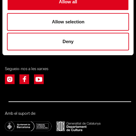
Allow all
CONTACTE
fundacio@fundaciojoanbrossa.cat
(+34) 93 458 99 94
Allow selection
C/ Flassaders, 40
08003 Barcelona
Deny
Presentació de propostes escèniques:
programacio@fundaciojoanbrossa.cat
Segueix-nos a les xarxes
Amb el suport de: