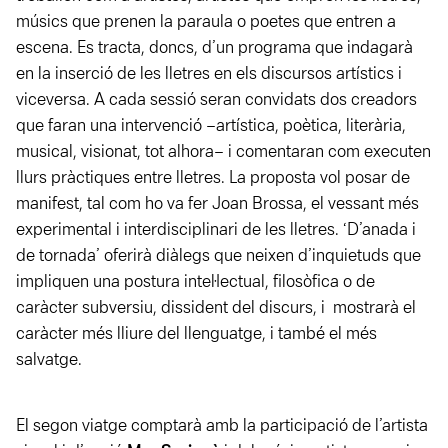
músics que prenen la paraula o poetes que entren a
escena. Es tracta, doncs, d’un programa que indagarà
en la inserció de les lletres en els discursos artístics i
viceversa. A cada sessió seran convidats dos creadors
que faran una intervenció –artística, poètica, literària,
musical, visionat, tot alhora– i comentaran com executen
llurs pràctiques entre lletres. La proposta vol posar de
manifest, tal com ho va fer Joan Brossa, el vessant més
experimental i interdisciplinari de les lletres. ‘D’anada i
de tornada’ oferirà diàlegs que neixen d’inquietuds que
impliquen una postura intel·lectual, filosòfica o de
caràcter subversiu, dissident del discurs, i mostrarà el
caràcter més lliure del llenguatge, i també el més
salvatge.
El segon viatge comptarà amb la participació de l’artista