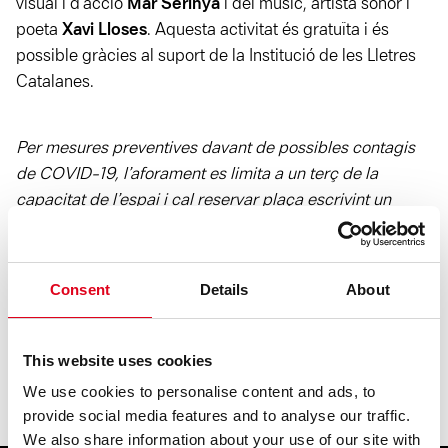
visual i d’acció
Mar Serinyà
i del músic, artista sonor i
poeta
Xavi Lloses
. Aquesta activitat és gratuïta i és
possible gràcies al suport de la Institució de les Lletres
Catalanes.
Per mesures preventives davant de possibles contagis
de COVID-19, l’aforament es limita a un terç de la
capacitat de l’espai i cal reservar plaça escrivint un
correu electrònic mb el vostre telèfon de contacte a:
fundacio@fundaciojoanbrossa.cat
.
Consent
Details
About
COMPARTIR
This website uses cookies
We use cookies to personalise content and ads, to
provide social media features and to analyse our traffic.
We also share information about your use of our site with