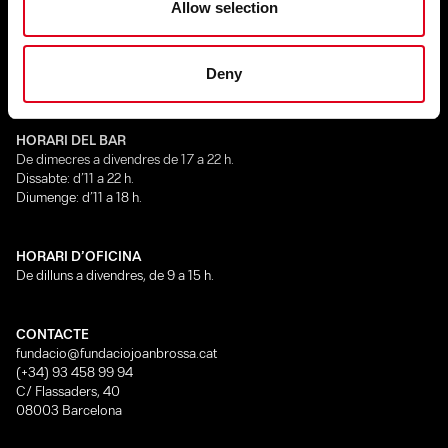
Allow selection
Dimarts, de 16 a 20 h
De dimecres a dissabte, d’11 a 21:30 h
Diumenge, d’11 a 18 h
Tancat del 23 de juliol al 8 de setembre
Deny
Consulta els horaris especials
HORARI DEL BAR
De dimecres a divendres de 17 a 22 h.
Dissabte: d’11 a 22 h.
Diumenge: d’11 a 18 h.
HORARI D’OFICINA
De dilluns a divendres, de 9 a 15 h.
CONTACTE
fundacio@fundaciojoanbrossa.cat
(+34) 93 458 99 94
C/ Flassaders, 40
08003 Barcelona