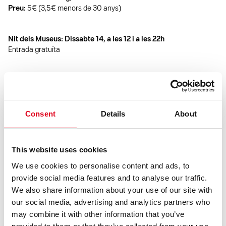
Preu:
5€ (3,5€ menors de 30 anys)
Nit dels Museus: Dissabte 14
, a les 12 i a les 22h
Entrada gratuïta
Per a tots els públics
Ubicació:
Espai: X
Consent
Details
About
This website uses cookies
FITXA ARTÍSTICA
We use cookies to personalise content and ads, to
Direcció:
Mireia de Querol Duran (Col.lectiu Big Bouncers)
provide social media features and to analyse our traffic.
Creació i interpretació:
Manuela Raurich Mateluna i Mireia de
We also share information about your use of our site with
Querol Duran
our social media, advertising and analytics partners who
Disseny sonor:
Miquel Casaponsa
may combine it with other information that you’ve