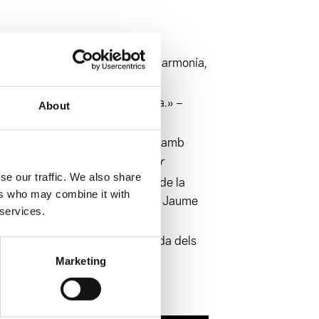
ra brossiana conviven aquí con armonía,
s
enament singular de Joan Brossa.» –
About
s poètic i visual de Joan Brossa amb
rbi.» – David Guzmán,
L’irradiador
se our traffic. We also share
ra del poeta, i fer-se una idea de la
ers who may combine it with
ot, del seu compromís polític.» – Jaume
 services.
na coreografia precisa i delicada dels
Marketing
D’enseula