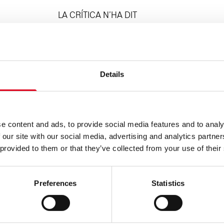
LA CRÍTICA N’HA DIT
«Las múltiples capas y recovecos de la ob
gracia y alegría.» – Oriol Puig Taulé,
El Paí
«Un tot dramatúrgic al servei de l’obra pl
Details
Andreu Sotorra,
Recomana
Una meravella d’espectacle. Lliga l’univer
l’esperit lúdic, juganer i màgic de Dei Fu
e content and ads, to provide social media features and to analy
«Un còctel eclèctic per aproximar-se a l’ob
 our site with our social media, advertising and analytics partn
immensitat de la seva creativitat i, sobret
 provided to them or that they’ve collected from your use of their
Forés, Núvol
«Treball de llengua amb tocs d’humor en u
Preferences
Statistics
intèrprets. Un bombó.» – Lena Paüls,
Pont 