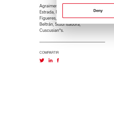
Agraïments: Yolanda Olmos, Joan
Deny
Estrada, Nau Ivanow, Marta
Figueres, Marino Gutiérrez, Mabel
Beltrán, Studi Isadora,
Cuscusian*s.
COMPARTIR