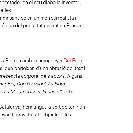
pectador en el seu diabòlic inventari,
eflex.
 endinsant-se en un món surrealista i
 lúdica del poeta tot posant en Brossa
mma Beltran amb la companyia
Dei Furbi
s que parteixen d’una abrasió del text i
presència corporal dels actors. Alguns
 màgica
,
Don Giovanni
,
La Finta
a
,
La Metamorfosis
,
El castell
, entre
 Catalunya, hem tingut la sort de tenir un
var-li gravetat als objectes i les