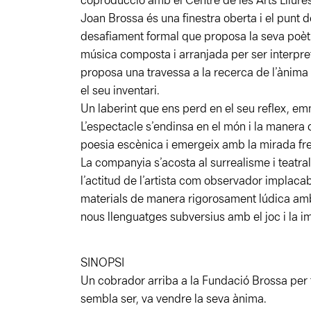
coproducció amb el Centre de les Arts Lliure
Joan Brossa és una finestra oberta i el punt 
desafiament formal que proposa la seva poèti
música composta i arranjada per ser interpr
proposa una travessa a la recerca de l’ànima 
el seu inventari.
Un laberint que ens perd en el seu reflex, emmi
L’espectacle s’endinsa en el món i la manera 
poesia escènica i emergeix amb la mirada fres
La companyia s’acosta al surrealisme i teatra
l’actitud de l’artista com observador implaca
materials de manera rigorosament lúdica amb
nous llenguatges subversius amb el joc i la i
SINOPSI
Un cobrador arriba a la Fundació Brossa per t
sembla ser, va vendre la seva ànima.