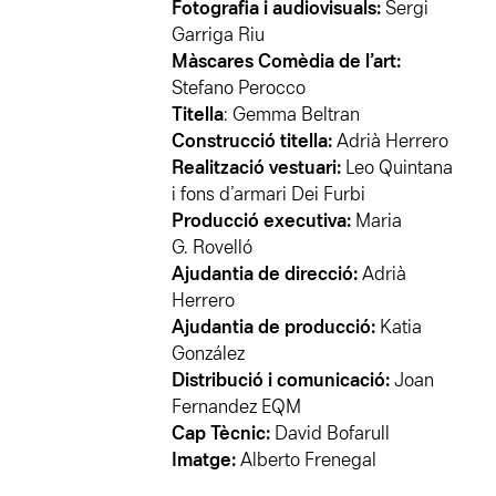
Fotografia i audiovisuals:
Sergi
Garriga Riu
Màscares Comèdia de l’art:
Stefano Perocco
Titella
: Gemma Beltran
Construcció titella:
Adrià Herrero
Realització vestuari:
Leo Quintana
i fons d’armari Dei Furbi
Producció executiva:
Maria
G. Rovelló
Ajudantia de direcció:
Adrià
Herrero
Ajudantia de producció:
Katia
González
Distribució i comunicació:
Joan
Fernandez EQM
Cap Tècnic:
David Bofarull
Imatge:
Alberto Frenegal