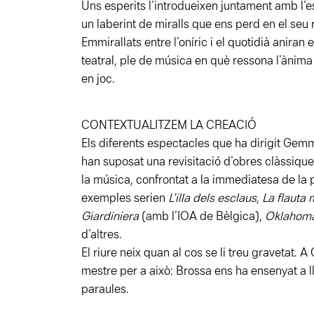
Uns esperits l’introdueixen juntament amb l’es
un laberint de miralls que ens perd en el seu r
Emmirallats entre l’oníric i el quotidià aniran
teatral, ple de música en què ressona l’ànima
en joc.
CONTEXTUALITZEM LA CREACIÓ
Els diferents espectacles que ha dirigit Ge
han suposat una revisitació d’obres clàssique
la música, confrontat a la immediatesa de la 
exemples serien
L’illa dels esclaus
,
La flauta
Giardiniera
(amb l’IOA de Bèlgica),
Oklahom
d’altres.
El riure neix quan al cos se li treu gravetat. A
mestre per a això: Brossa ens ha ensenyat a lle
paraules.