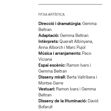
FITXA ARTÍSTICA
Direcció i dramatúrgia:
Gemma
Beltran
Adaptació:
Gemma Beltran
Intèrprets:
Queralt Albinyana,
Anna Alborch i Marc Pujol
Música i arranjaments:
Paco
Viciana
Espai escènic:
Ramon Ivars i
Gemma Beltran
Disseny mirall:
Berta Vallribera i
Montse Garre
Vestuari:
Ramon Ivars i Gemma
Beltran
Disseny de la il·luminació:
David
Bofarull