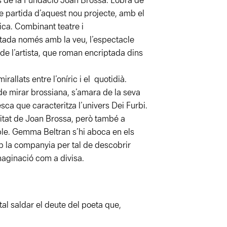
s de la Fundació Joan Brossa. L’obra de
de partida d’aquest nou projecte, amb el
ca. Combinant teatre i
etada només amb la veu, l’espectacle
de l’artista, que roman encriptada dins
rallats entre l’oníric i el quotidià.
de mirar brossiana, s’amara de la seva
ca que caracteritza l’univers Dei Furbi.
litat de Joan Brossa, però també a
ble. Gemma Beltran s’hi aboca en els
 la companyia per tal de descobrir
maginació com a divisa.
al saldar el deute del poeta que,