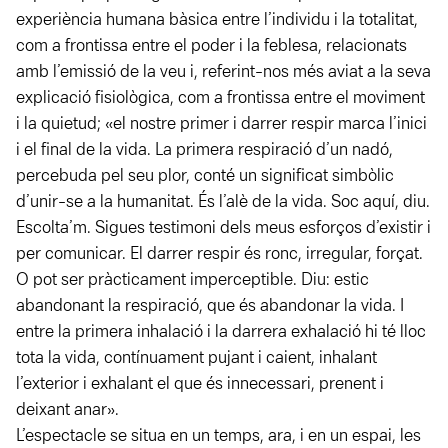
experiència humana bàsica entre l’individu i la totalitat,
com a frontissa entre el poder i la feblesa, relacionats
amb l’emissió de la veu i, referint-nos més aviat a la seva
explicació fisiològica, com a frontissa entre el moviment
i la quietud; «el nostre primer i darrer respir marca l’inici
i el final de la vida. La primera respiració d’un nadó,
percebuda pel seu plor, conté un significat simbòlic
d’unir-se a la humanitat. És l’alè de la vida. Soc aquí, diu.
Escolta’m. Sigues testimoni dels meus esforços d’existir i
per comunicar. El darrer respir és ronc, irregular, forçat.
O pot ser pràcticament imperceptible. Diu: estic
abandonant la respiració, que és abandonar la vida. I
entre la primera inhalació i la darrera exhalació hi té lloc
tota la vida, contínuament pujant i caient, inhalant
l’exterior i exhalant el que és innecessari, prenent i
deixant anar».
L’espectacle se situa en un temps, ara, i en un espai, les