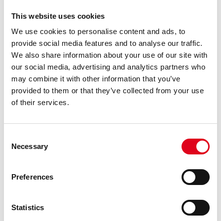
This website uses cookies
We use cookies to personalise content and ads, to
provide social media features and to analyse our traffic.
1
/
5
We also share information about your use of our site with
our social media, advertising and analytics partners who
may combine it with other information that you’ve
COMPRA ENTRADES
provided to them or that they’ve collected from your use
of their services.
Consent
INFO ÚTIL
Necessary
Selection
5 de juliol del 2023
Preferences
Idioma:
català
Gènere:
circ
Statistics
Durada:
45 minuts