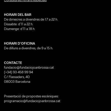
Consulta els horaris especials
HORARI DEL BAR
De dimecres a divendres de 17 a 22 h.
Dissabte: d’11 a 22 h.
Diumenge: d’11 a 18 h.
HORARI D’OFICINA
De dilluns a divendres, de 9 a 15 h.
CONTACTE
fundacio@fundaciojoanbrossa.cat
(+34) 93 458 99 94
C/ Flassaders, 40
08003 Barcelona
Presentació de propostes escèniques:
programacio@fundaciojoanbrossa.cat