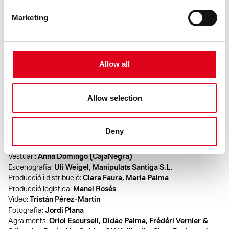
Marketing
Preu:
20 €
Allow all
FITXA ARTÍSTICA
Autoria i interpretació:
Maria Palma Borràs
Col·laboració en la posada en escena:
Anna Pascual
Allow selection
Col·laboració en el moviment dins i fora de l’aigua:
Anna Calsina
Col·laboració vocal:
Nihan Devecioglu
Disseny de llums:
Manoly Rubio
Deny
Creació sonora:
Lluís Casahuga
Col·laboració musical:
Clara Peya
Vestuari:
Anna Domingo (CajaNegra)
Escenografia:
Uli Weigel, Manipulats Santiga S.L.
Producció i distribució:
Clara Faura, Maria Palma
Producció logística:
Manel Rosés
Vídeo:
Tristàn Pérez-Martín
Fotografia:
Jordi Plana
Agraïments:
Oriol Escursell, Didac Palma, Frédéri Vernier &