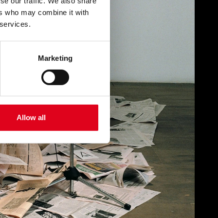
se our traffic. We also share
ers who may combine it with
 services.
Marketing
Allow all