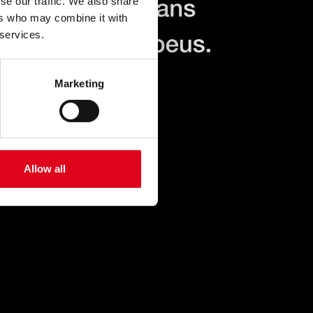
se our traffic. We also share
ers who may combine it with
 services.
Marketing
Allow all