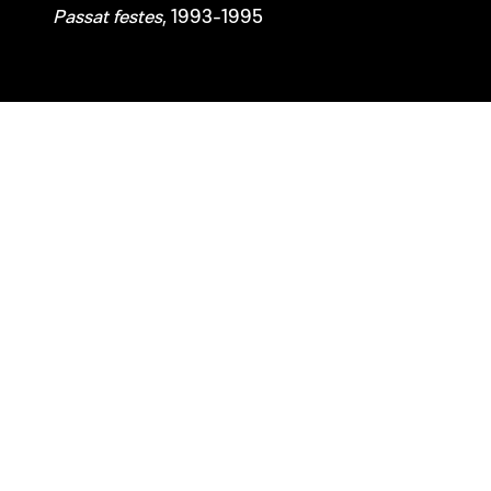
Passat festes
, 1993-1995
HORARIS I CONTACTE
HORARI DEL CENTRE
Dilluns tancat
Dimarts, de 16 a 20 h
De dimecres a dissabte, d’11 a 21:30 h
Diumenge, d’11 a 18 h
Tancat del 23 de juliol al 8 de setembre
Consulta els horaris especials
HORARI DEL BAR
De dimecres a divendres de 17 a 22 h.
Dissabte: d’11 a 22 h.
Diumenge: d’11 a 18 h.