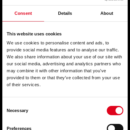
HORARIS I CONTACTE
Consent
Details
About
HORARI DEL CENTRE
Dilluns tancat
Dimarts, de 16 a 20 h
De dimecres a dissabte, d’11 a 21:30 h
This website uses cookies
Diumenge, d’11 a 18 h
We use cookies to personalise content and ads, to
Tancat del 23 de juliol al 8 de setembre
Consulta els horaris especials
provide social media features and to analyse our traffic.
We also share information about your use of our site with
our social media, advertising and analytics partners who
HORARI DEL BAR
may combine it with other information that you’ve
De dimecres a divendres de 17 a 22 h.
provided to them or that they’ve collected from your use
Dissabte: d’11 a 22 h.
Diumenge: d’11 a 18 h.
of their services.
HORARI D’OFICINA
Consent
De dilluns a divendres, de 9 a 15 h.
Necessary
Selection
CONTACTE
Preferences
fundacio@fundaciojoanbrossa.cat