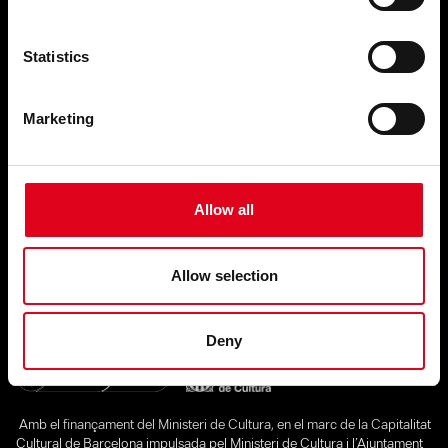
(+34) 93 458 99 94
C/ Flassaders, 40
08003 Barcelona
Statistics
Presentació de propostes escèniques:
Marketing
programacio@fundaciojoanbrossa.cat
Segueix-nos a les xarxes
Allow all
Allow selection
Amb el suport de:
Deny
Amb el finançament del Ministeri de Cultura, en el marc de la Capitalitat
Cultural de Barcelona impulsada pel Ministeri de Cultura i l’Ajuntament